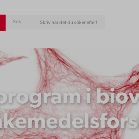
Skriv här det du söker efter!
rogram i bio
äkemedelsfor