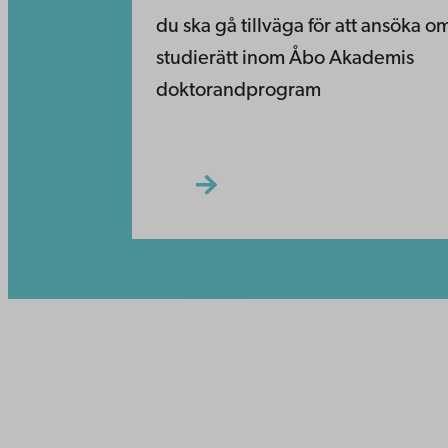
du ska gå tillväga för att ansöka o
studierätt inom Åbo Akademis
doktorandprogram
Kontaktu
Åbo Akademi
Tillgäng
Domkyrkotorget 3
Datasky
20500 Åbo
IT-hjälp