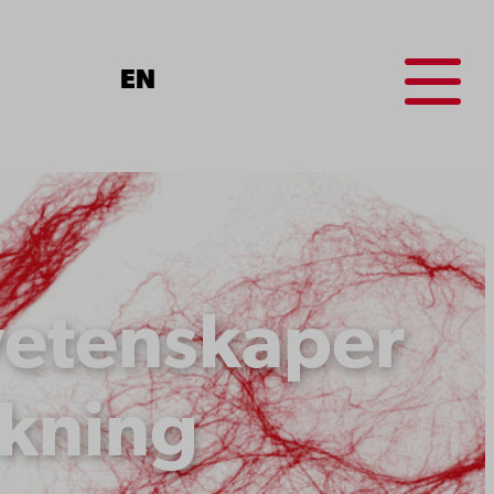
Menu
EN
vetenskaper
skning