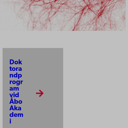
Dok
tora
ndp
rogr
am
vid
Åbo
Aka
dem
i