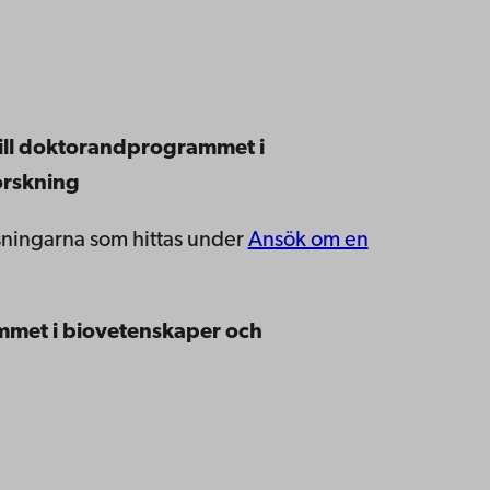
 till doktorandprogrammet i
orskning
sningarna som hittas under
Ansök om en
mmet i biovetenskaper och