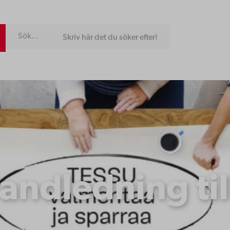
Skriv här det du söker efter!
andledning t