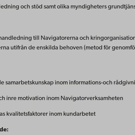
ledning och stöd samt olika myndigheters grundtjän
h handledning till Navigatorerna och kringorganisati
erna utifrån de enskilda behoven (metod för genomför
e samarbetskunskap inom informations-och rådgivni
och inre motivation inom Navigatorverksamheten
s kvalitetsfaktorer inom kundarbetet
nde: