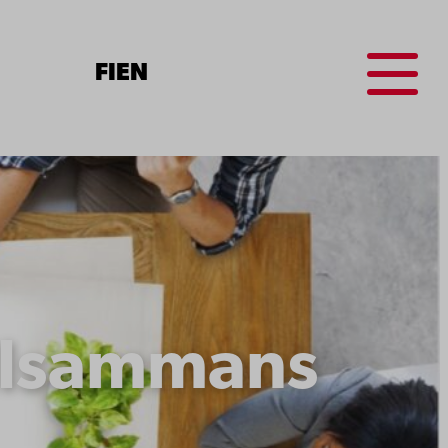
Menu
FI
EN
illsammans