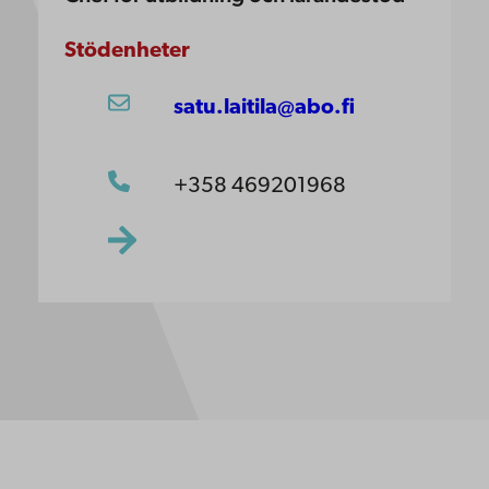
Stödenheter
satu.laitila@abo.fi
+358 469201968
ppgifter