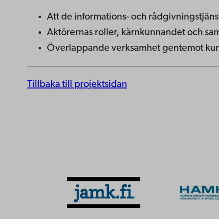
Att de informations- och rådgivningstjä
Aktörernas roller, kärnkunnandet och sam
Överlappande verksamhet gentemot kund
Tillbaka till projektsidan