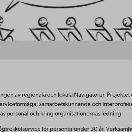
ingen av regionala och lokala Navigatorer. Projekte
rviceförmåga, samarbetskunnande och interprofessio
s personal och kring organisationernas ledning.
lågtröskelservice för personer under 30 år. Verksa