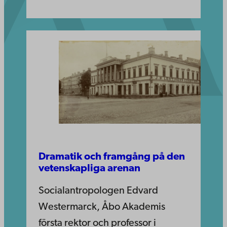
Dramatik och framgång på den
vetenskapliga arenan
Socialantropologen Edvard
Westermarck, Åbo Akademis
första rektor och professor i