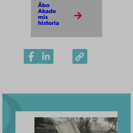
Åbo
Akade
mis
historia