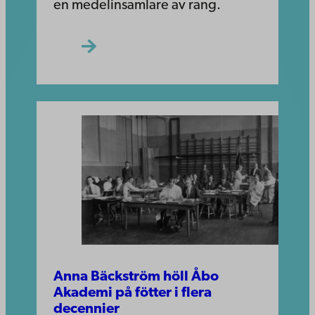
en medelinsamlare av rang.
Anna Bäckström höll Åbo
Akademi på fötter i flera
decennier