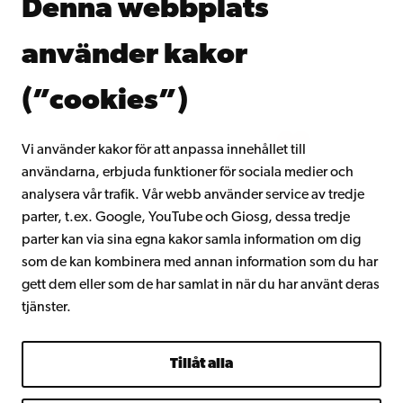
Denna webbplats
Kontinuerligt lärande
Donera till Åbo Akademi
använder kakor
Gå med i Åbo Akademis alumnnätverk
Om Åbo Akademi
(”cookies”)
Intranätet
Vi använder kakor för att anpassa innehållet till
användarna, erbjuda funktioner för sociala medier och
Facebook
Instagram
YouTube
LinkedIn
Blog
Snapchat
analysera vår trafik. Vår webb använder service av tredje
parter, t.ex. Google, YouTube och Giosg, dessa tredje
parter kan via sina egna kakor samla information om dig
som de kan kombinera med annan information som du har
gett dem eller som de har samlat in när du har använt deras
tjänster.
Tillåt alla