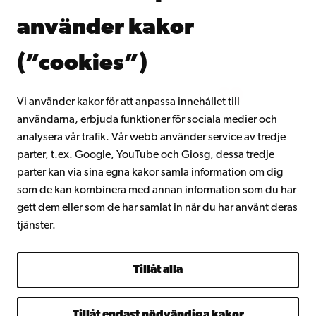
Donera till Åbo Akademi
använder kakor
Gå med i Åbo Akademis alumnnätverk
Om Åbo Akademi
(”cookies”)
Intranätet
Vi använder kakor för att anpassa innehållet till
användarna, erbjuda funktioner för sociala medier och
Facebook
Instagram
YouTube
LinkedIn
Blog
Snapchat
analysera vår trafik. Vår webb använder service av tredje
parter, t.ex. Google, YouTube och Giosg, dessa tredje
parter kan via sina egna kakor samla information om dig
som de kan kombinera med annan information som du har
gett dem eller som de har samlat in när du har använt deras
tjänster.
Tillåt alla
Tillåt endast nödvändiga kakor