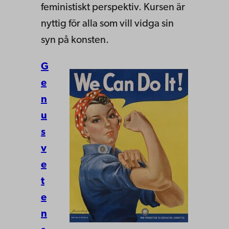
feministiskt perspektiv. Kursen är
nyttig för alla som vill vidga sin
syn på konsten.
G
e
n
u
s
v
e
t
e
n