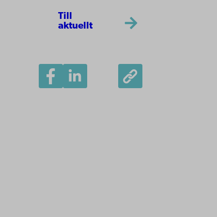
Till
aktuellt
Åbo Akademi
Domkyrkotorget 3
20500 Åbo