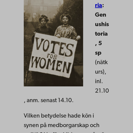
ria
:
Gen
ushis
toria
, 5
sp
(nätk
urs),
inl.
21.10
, anm. senast 14.10.
Vilken betydelse hade kön i
synen på medborgarskap och