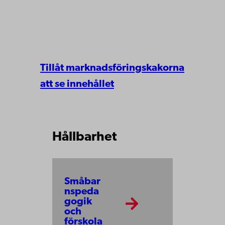
Tillåt marknadsföringskakorna
att se innehållet
Hållbarhet
Småbar
nspeda
gogik
och
förskola