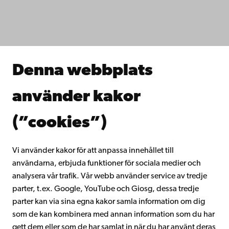
Fakulteterna
Studera hos oss
Forska hos oss
Samarbeta med oss
Åbo Akademis bibliotek
Denna webbplats
Kontinuerligt lärande
Donera till Åbo Akademi
använder kakor
Gå med i Åbo Akademis alumnnätverk
Om Åbo Akademi
(”cookies”)
Intranätet
Vi använder kakor för att anpassa innehållet till
användarna, erbjuda funktioner för sociala medier och
Facebook
Instagram
YouTube
LinkedIn
Blog
Snapchat
analysera vår trafik. Vår webb använder service av tredje
parter, t.ex. Google, YouTube och Giosg, dessa tredje
parter kan via sina egna kakor samla information om dig
som de kan kombinera med annan information som du har
gett dem eller som de har samlat in när du har använt deras