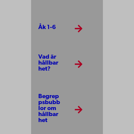
Åk 1-6
Vad är
hållbar
het?
Begrep
psbubb
lor om
hållbar
het