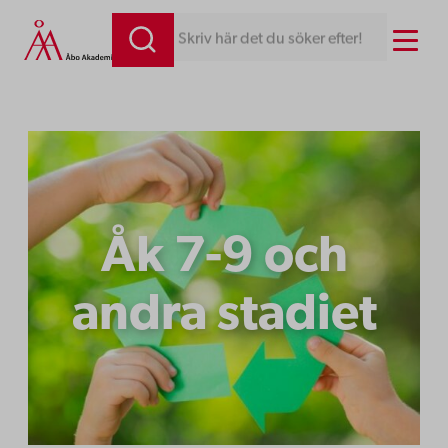
Hoppa
Menu
Skriv här det du söker efter!
till
innehåll
Åk 7-9 och
andra stadiet