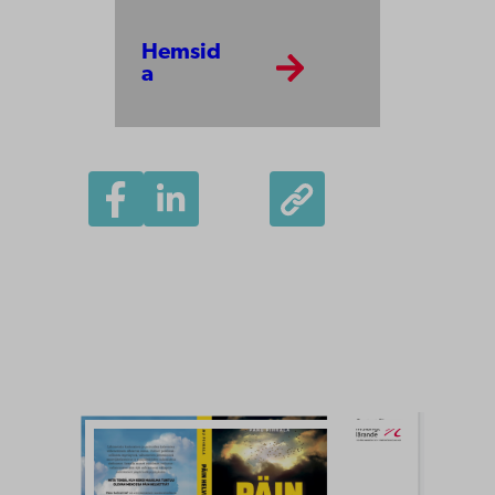
Hemsid
a