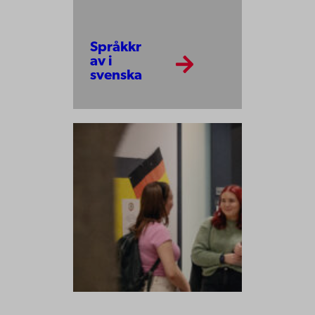
Språkkr
av i
svenska