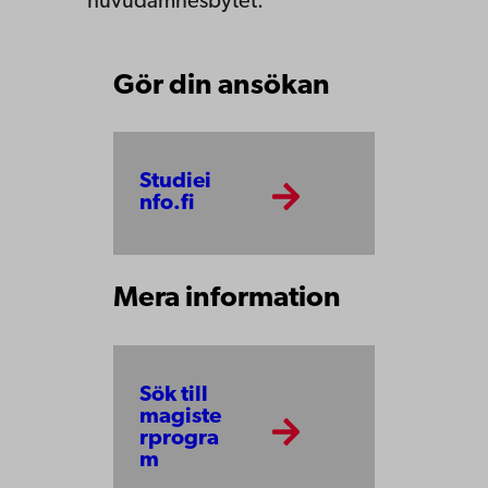
huvudämnesbytet.
Gör din ansökan
Studiei
nfo.fi
Mera information
Sök till
magiste
rprogra
m