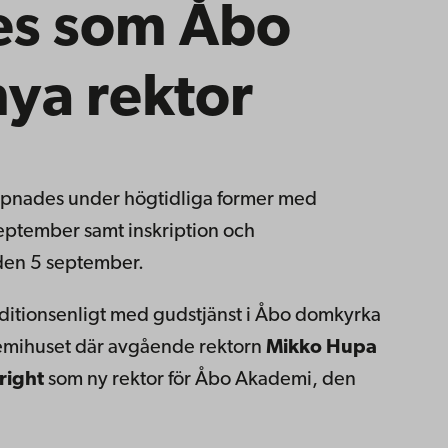
des som Åbo
ya rektor
ppnades under högtidliga former med
september samt inskription och
 den 5 september.
aditionsenligt med gudstjänst i Åbo domkyrka
demihuset där avgående rektorn
Mikko Hupa
right
som ny rektor för Åbo Akademi, den