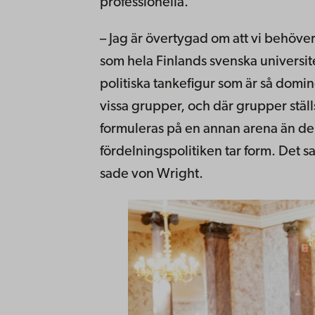
professionella.
– Jag är övertygad om att vi behöv
som hela Finlands svenska universite
politiska tankefigur som är så domi
vissa grupper, och där grupper stäl
formuleras på en annan arena än den
fördelningspolitiken tar form. Det 
sade von Wright.