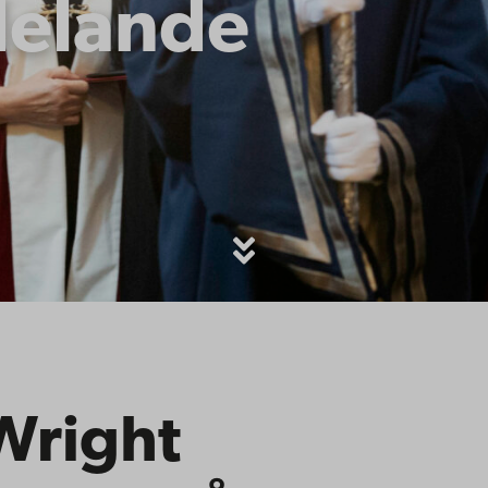
elande
Wright