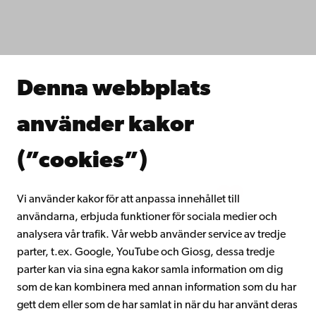
Fakulteterna
Studera hos oss
Forska hos oss
Samarbeta med oss
Åbo Akademis bibliotek
Denna webbplats
Kontinuerligt lärande
Donera till Åbo Akademi
använder kakor
Gå med i Åbo Akademis alumnnätverk
Om Åbo Akademi
(”cookies”)
Intranätet
Vi använder kakor för att anpassa innehållet till
användarna, erbjuda funktioner för sociala medier och
Facebook
Instagram
YouTube
LinkedIn
Blog
Snapchat
analysera vår trafik. Vår webb använder service av tredje
parter, t.ex. Google, YouTube och Giosg, dessa tredje
parter kan via sina egna kakor samla information om dig
som de kan kombinera med annan information som du har
gett dem eller som de har samlat in när du har använt deras