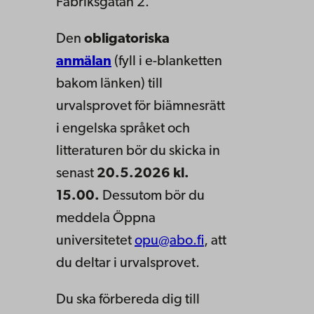
Fabriksgatan 2.
Den
obligatoriska
anmälan
(fyll i e-blanketten
bakom länken) till
urvalsprovet för biämnesrätt
i engelska språket och
litteraturen bör du skicka in
senast
20.5.2026 kl.
15.00.
Dessutom bör du
meddela Öppna
universitetet
opu@abo.fi
, att
du deltar i urvalsprovet.
Du ska förbereda dig till