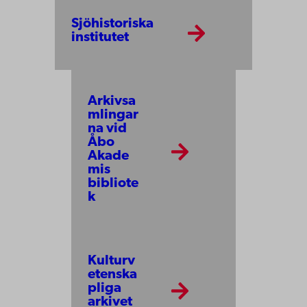
Sjöhistoriska
institutet
Arkivsa
mlingar
na vid
Åbo
Akade
mis
bibliote
k
Kulturv
etenska
pliga
arkivet