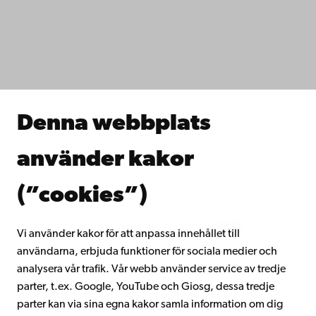
Dataskydd
IT-hjälp
Fakulteterna
Studera hos oss
Forska hos oss
Samarbeta med oss
Åbo Akademis bibliotek
Denna webbplats
Kontinuerligt lärande
Donera till Åbo Akademi
använder kakor
Gå med i Åbo Akademis alumnnätverk
Om Åbo Akademi
(”cookies”)
Intranätet
Vi använder kakor för att anpassa innehållet till
användarna, erbjuda funktioner för sociala medier och
Facebook
Instagram
YouTube
LinkedIn
Blog
Snapchat
analysera vår trafik. Vår webb använder service av tredje
parter, t.ex. Google, YouTube och Giosg, dessa tredje
parter kan via sina egna kakor samla information om dig