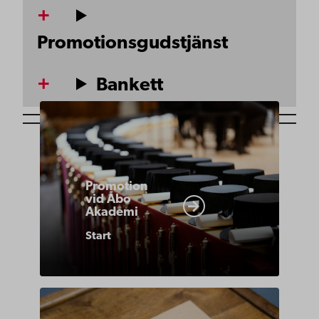
Promotionsgudstjänst
Bankett
https://www.abo.fi/om-
abo-
akademi/akademiska-
traditioner/promotion/
Promotion
vid Åbo
Akademi
Start
https://www.abo.fi/om-