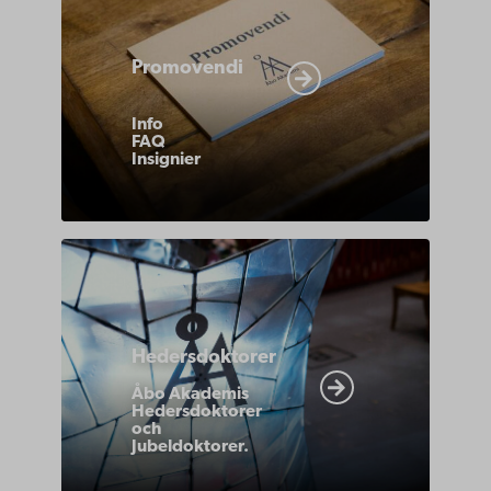
abo-
akademi/akademiska-
Promovendi
traditioner/promotion-
promovendi/
Info
FAQ
Insignier
https://www.abo.fi/om-
abo-
akademi/akademiska-
Hedersdoktorer
traditioner/tidigare-
promotion/abo-
Åbo Akademis
Hedersdoktorer
akademis-
och
Jubeldoktorer.
hedersdoktorer/