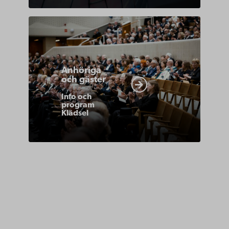
https://www.abo.fi/om-
abo-
akademi/akademiska-
Anhöriga
traditioner/promotion-
och gäster
anhoriga-
Info och
gaster/
program
Klädsel
Åbo Akademi