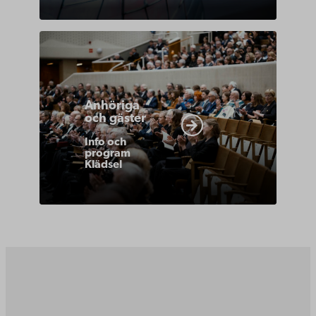
https://www.abo.fi/om-
abo-
akademi/akademiska-
Anhöriga
traditioner/promotion-
och gäster
anhoriga-
Info och
gaster/
program
Klädsel