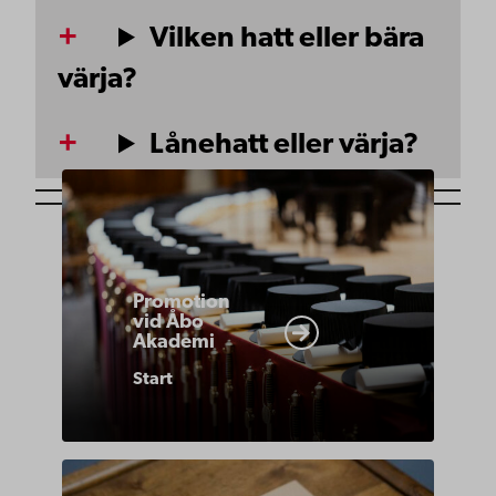
Vilken hatt eller bära
värja?
Lånehatt eller värja?
https://www.abo.fi/om-
abo-
akademi/akademiska-
traditioner/promotion/
Promotion
vid Åbo
Akademi
Start