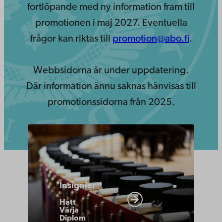
fortlöpande med ny information fram till
promotionen i maj 2027. Eventuella
frågor kan riktas till
promotion@abo.fi
.
Webbsidorna är under uppdatering.
Där information ännu saknas hänvisas till
promotionssidorna från 2025.
https://www.abo.fi/om-
abo-
akademi/akademiska-
traditioner/promotion-
Insignier
promovendi-
Hatt
insignier/
Värja
Diplom