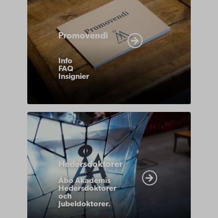
Promovendi
Info
FAQ
Insignier
https://www.abo.fi/om-
abo-
akademi/akademiska-
Hedersdoktorer
traditioner/promotion/abo-
akademis-
Åbo Akademis
Hedersdoktorer
hedersdoktorer/
och
Jubeldoktorer.