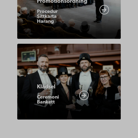
Promotionsordning
Procedur
Sittkarta
Harang
https://www.abo.fi/om-
abo-
akademi/akademiska-
traditioner/promotion-
Klädsel
promovendi-
kladsel/
Ceremoni
Bankett