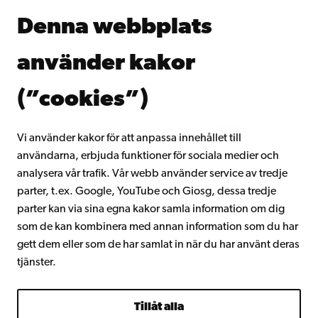
Åbo Akademis bibliotek
Denna webbplats
Kontinuerligt lärande
Donera till Åbo Akademi
använder kakor
Gå med i Åbo Akademis alumnnätverk
Om Åbo Akademi
(”cookies”)
Intranätet
Vi använder kakor för att anpassa innehållet till
användarna, erbjuda funktioner för sociala medier och
Facebook
Instagram
YouTube
LinkedIn
Blog
Snapchat
analysera vår trafik. Vår webb använder service av tredje
parter, t.ex. Google, YouTube och Giosg, dessa tredje
parter kan via sina egna kakor samla information om dig
som de kan kombinera med annan information som du har
gett dem eller som de har samlat in när du har använt deras
tjänster.
Tillåt alla