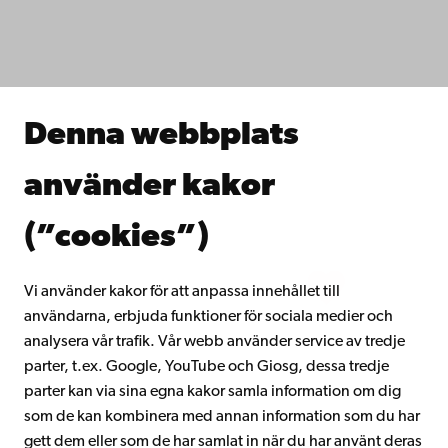
Fakulteterna
Studera hos oss
Forska hos oss
Samarbeta med oss
Åbo Akademis bibliotek
Denna webbplats
Kontinuerligt lärande
Donera till Åbo Akademi
använder kakor
Gå med i Åbo Akademis alumnnätverk
Om Åbo Akademi
(”cookies”)
Intranätet
Vi använder kakor för att anpassa innehållet till
användarna, erbjuda funktioner för sociala medier och
Facebook
Instagram
YouTube
LinkedIn
Blog
Snapchat
analysera vår trafik. Vår webb använder service av tredje
parter, t.ex. Google, YouTube och Giosg, dessa tredje
parter kan via sina egna kakor samla information om dig
som de kan kombinera med annan information som du har
gett dem eller som de har samlat in när du har använt deras