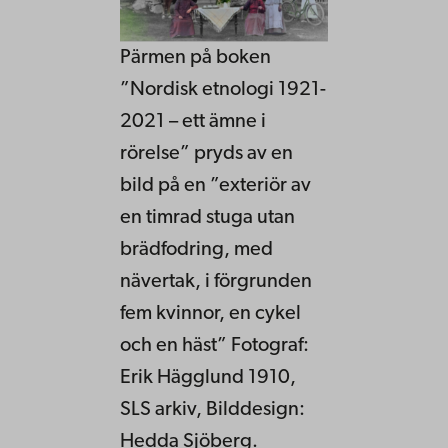
Pärmen på boken
”Nordisk etnologi 1921-
2021 – ett ämne i
rörelse” pryds av en
bild på en ”exteriör av
en timrad stuga utan
brädfodring, med
nävertak, i förgrunden
fem kvinnor, en cykel
och en häst” Fotograf:
Erik Hägglund 1910,
SLS arkiv, Bilddesign:
Hedda Sjöberg.