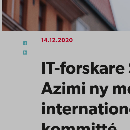
14.12.2020
IT-forskar
Azimi ny m
internatione