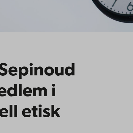
e Sepinoud
edlem i
ll etisk