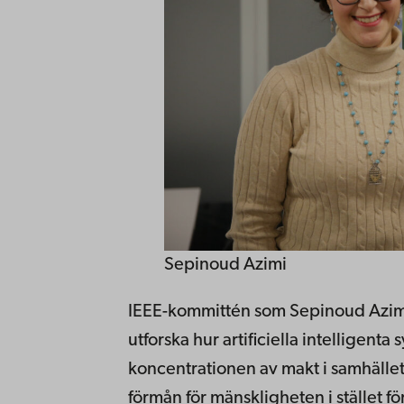
Sepinoud Azimi
IEEE-kommittén som Sepinoud Azimi ing
utforska hur artificiella intelligent
koncentrationen av makt i samhället,
förmån för mänskligheten i stället f