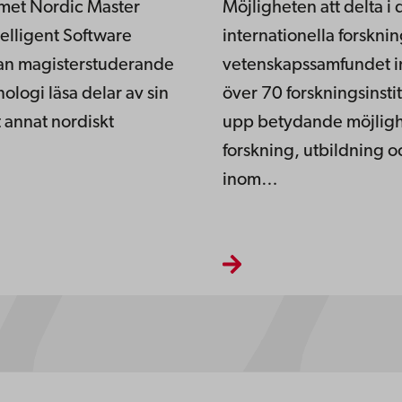
et Nordic Master
Möjligheten att delta i 
elligent Software
internationella forskni
kan magisterstuderande
vetenskapssamfundet i
nologi läsa delar av sin
över 70 forskningsinsti
t annat nordiskt
upp betydande möjligh
forskning, utbildning o
inom…