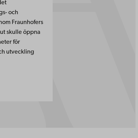
det
ngs- och
nom Fraunhofers
tut skulle öppna
eter för
ch utveckling