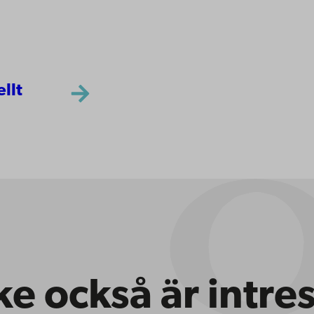
ellt
e också är intre