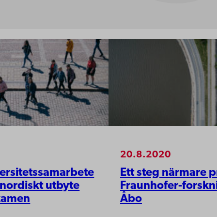
20.8.2020
versitetssamarbete
Ett steg närmare p
 nordiskt utbyte
Fraunhofer-forskn
xamen
Åbo