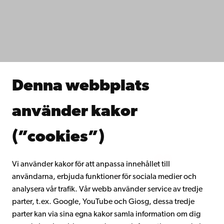
IT-hjälp
Fakulteterna
Studera hos oss
Forska hos oss
Samarbeta med oss
Åbo Akademis bibliotek
Denna webbplats
Kontinuerligt lärande
Donera till Åbo Akademi
använder kakor
Gå med i Åbo Akademis alumnnätverk
Om Åbo Akademi
(”cookies”)
Intranätet
Vi använder kakor för att anpassa innehållet till
användarna, erbjuda funktioner för sociala medier och
Facebook
Instagram
YouTube
LinkedIn
Blog
Snapchat
analysera vår trafik. Vår webb använder service av tredje
parter, t.ex. Google, YouTube och Giosg, dessa tredje
parter kan via sina egna kakor samla information om dig