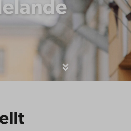
elande
ellt