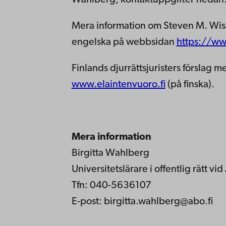
Wahlberg, kontaktuppgifter nedan
Mera information om Steven M. Wises
engelska på webbsidan
https://w
Finlands djurrättsjuristers förslag
www.elaintenvuoro.fi
(på finska).
Mera information
Birgitta Wahlberg
Universitetslärare i offentlig rätt v
Tfn: 040-5636107
E-post: birgitta.wahlberg@abo.fi