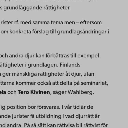
urs grundläggande rättigheter.
jurister rf. med samma tema men – eftersom
om konkreta förslag till grundlagsändringar i
h andra djur kan förbättras till exempel
ättigheter i grundlagen. Finlands
n ger mänskliga rättigheter åt djur, utan
ättarna kommer också att delta på seminariet,
ela
och
Tero Kivinen
, säger Wahlberg.
ig position bör försvaras. I vår tid är de
de jurister få utbildning i vad djurrätt är
andra. På så sätt kan rättvisa bli rättvist för