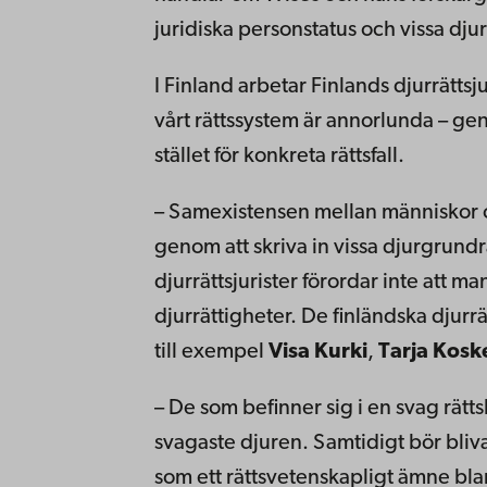
juridiska personstatus och vissa dj
I Finland arbetar Finlands djurrätts
vårt rättssystem är annorlunda – gen
stället för konkreta rättsfall.
– Samexistensen mellan människor oc
genom att skriva in vissa djurgrundr
djurrättsjurister förordar inte att ma
djurrättigheter. De finländska djurr
till exempel
Visa Kurki
,
Tarja Kosk
– De som befinner sig i en svag rättsl
svagaste djuren. Samtidigt bör blivan
som ett rättsvetenskapligt ämne bland 