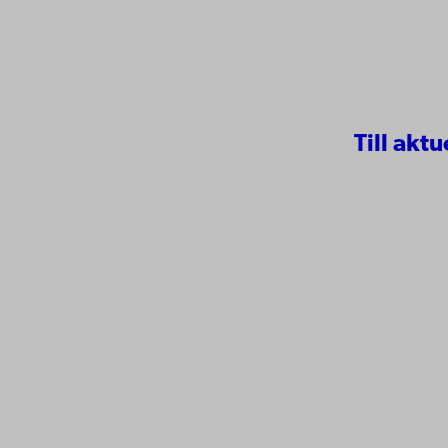
Till aktu
Kontaktu
Åbo Akademi
Tillgäng
Domkyrkotorget 3
Datasky
20500 Åbo
IT-hjälp
Fakultet