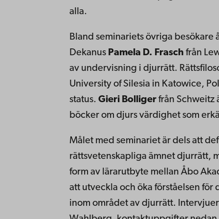
alla.
Bland seminariets övriga besökare åt
Dekanus
Pamela D. Frasch
från Lew
av undervisning i djurrätt. Rättsfilos
University of Silesia in Katowice, Po
status.
Gieri Bolliger
från Schweitz ä
böcker om djurs värdighet som erkän
Målet med seminariet är dels att def
rättsvetenskapliga ämnet djurrätt, m
form av lärarutbyte mellan Åbo Akad
att utveckla och öka förståelsen för 
inom området av djurrätt. Intervjue