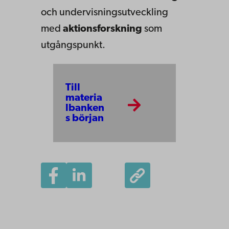
och undervisningsutveckling
med
aktionsforskning
som
utgångspunkt.
Till
materia
lbanken
s början