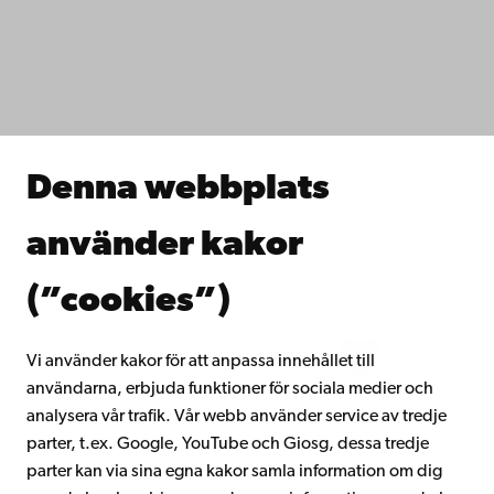
IT-hjälp
Fakulteterna
Studera hos oss
Forska hos oss
Samarbeta med oss
Åbo Akademis bibliotek
Denna webbplats
Kontinuerligt lärande
Donera till Åbo Akademi
använder kakor
Gå med i Åbo Akademis alumnnätverk
Om Åbo Akademi
(”cookies”)
Intranätet
Vi använder kakor för att anpassa innehållet till
användarna, erbjuda funktioner för sociala medier och
Facebook
Instagram
YouTube
LinkedIn
Blog
Snapchat
analysera vår trafik. Vår webb använder service av tredje
parter, t.ex. Google, YouTube och Giosg, dessa tredje
parter kan via sina egna kakor samla information om dig