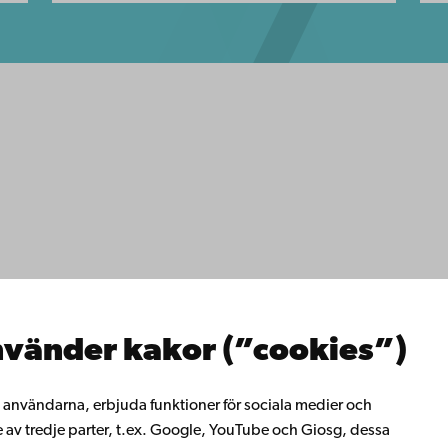
ppgifter
lighet
dd
Facebook
Instagram
YouTube
LinkedIn
Blog
Snapchat
erna
hos oss
os oss
ta med oss
emis bibliotek
vänder kakor (”cookies”)
rligt lärande
ill Åbo Akademi
i Åbo Akademis
ll användarna, erbjuda funktioner för sociala medier och
tverk
e av tredje parter, t.ex. Google, YouTube och Giosg, dessa