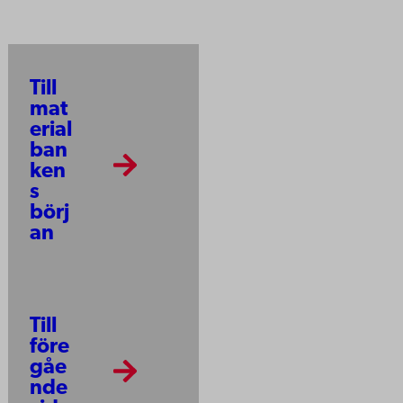
Till
mat
erial
ban
ken
s
börj
an
Till
före
gåe
nde