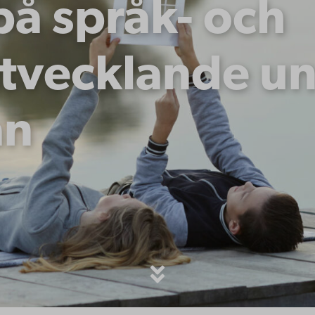
på språk- och
tvecklande un
an