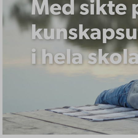
Med sikte 
kunskapsu
i hela skol