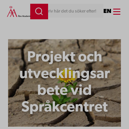
Hoppa
Menu
EN
Skriv här det du söker efter!
till
innehåll
Projekt och
utvecklingsar
bete vid
Språkcentret