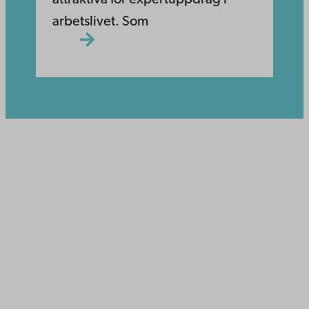
arbetslivet. Som
Åbo Akademi
Domkyrkotorget 3
20500 Åbo
Åbo Akademi i Vasa
Strandgatan 2
65100 Vasa