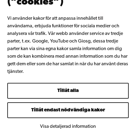
(”cookies”)
Intranätet
Vi använder kakor för att anpassa innehållet till
användarna, erbjuda funktioner för sociala medier och
Facebook
Instagram
YouTube
LinkedIn
Blog
Snapchat
analysera vår trafik. Vår webb använder service av tredje
parter, t.ex. Google, YouTube och Giosg, dessa tredje
parter kan via sina egna kakor samla information om dig
som de kan kombinera med annan information som du har
gett dem eller som de har samlat in när du har använt deras
tjänster.
Tillåt alla
Tillåt endast nödvändiga kakor
Visa detaljerad information