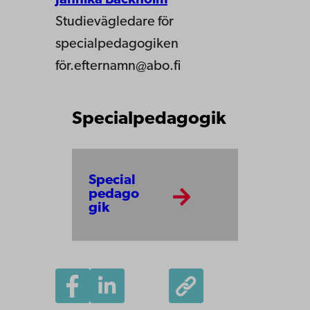
Jannika Backholm
Studievägledare för
specialpedagogiken
för.efternamn@abo.fi
Specialpedagogik
Special
pedago
gik