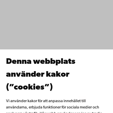
Kontaktuppgifter
Tillgänglighet
Dataskydd
IT-hjälp
Fakulteterna
Studera hos oss
Forska hos oss
Samarbeta med oss
Åbo Akademis bibliotek
Denna webbplats
Kontinuerligt lärande
Donera till Åbo Akademi
använder kakor
Gå med i Åbo Akademis alumnnätverk
Om Åbo Akademi
(”cookies”)
Intranätet
Vi använder kakor för att anpassa innehållet till
användarna, erbjuda funktioner för sociala medier och