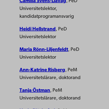
Camilla Svens-Liavåg
, PeD
Universitetslektor,
kandidatprogramansvarig
Heidi Hellstrand
, PeD
Universitetslektor
Maria Rönn-Liljenfeldt
, PeD
Universitetslektor
Ann-Katrine Risberg
, PeM
Universitetslärare, doktorand
Tanja Östman
, PeM
Universitetslärare, doktorand