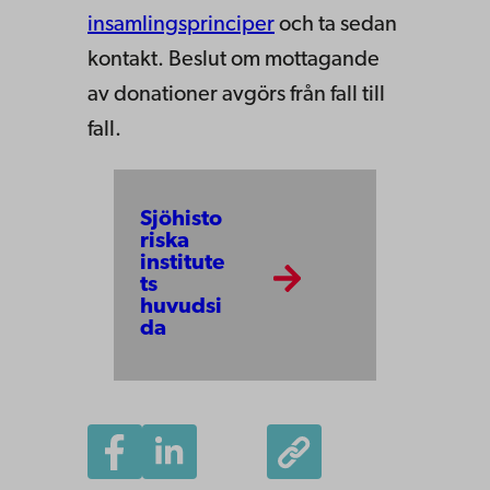
insamlingsprinciper
och ta sedan
kontakt. Beslut om mottagande
av donationer avgörs från fall till
fall.
Sjöhisto
riska
institute
ts
huvudsi
da