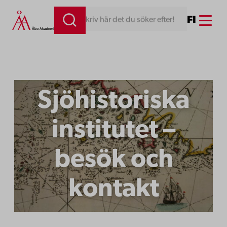
Hoppa
Menu
FI
Skriv här det du söker efter!
till
innehåll
Sjöhistoriska
institutet –
besök och
kontakt