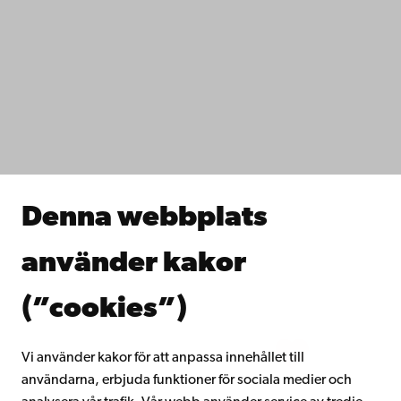
Kontaktuppgifter
Tillgänglighet
Dataskydd
IT-hjälp
Fakulteterna
Studera hos oss
Forska hos oss
Samarbeta med oss
Åbo Akademis bibliotek
Denna webbplats
Kontinuerligt lärande
Donera till Åbo Akademi
använder kakor
Gå med i Åbo Akademis alumnnätverk
Om Åbo Akademi
(”cookies”)
Intranätet
Vi använder kakor för att anpassa innehållet till
användarna, erbjuda funktioner för sociala medier och
Facebook
Instagram
YouTube
LinkedIn
Blog
Snapchat