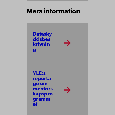
Mera information
Datasky
ddsbes
krivnin
g
YLE:s
reporta
ge om
mentors
kapspro
gramm
et