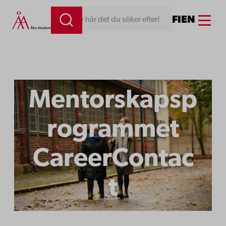
Hoppa
Menu
FI
EN
Skriv här det du söker efter!
till
innehåll
Mentorskapsp
rogrammet
CareerContac
t