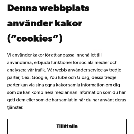
Åbo Akademis bibliotek
Denna webbplats
Kontinuerligt lärande
Donera till Åbo Akademi
använder kakor
Gå med i Åbo Akademis alumnnätverk
Om Åbo Akademi
(”cookies”)
Intranätet
Vi använder kakor för att anpassa innehållet till
användarna, erbjuda funktioner för sociala medier och
Facebook
Instagram
YouTube
LinkedIn
Blog
Snapchat
analysera vår trafik. Vår webb använder service av tredje
parter, t.ex. Google, YouTube och Giosg, dessa tredje
parter kan via sina egna kakor samla information om dig
som de kan kombinera med annan information som du har
gett dem eller som de har samlat in när du har använt deras
tjänster.
Tillåt alla