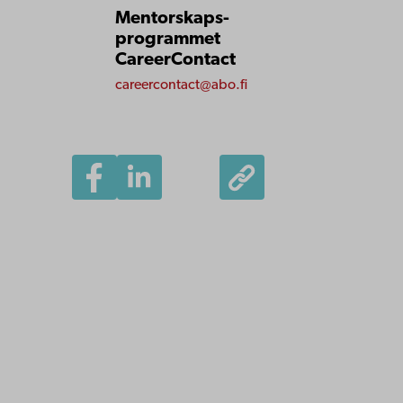
Mentorskaps­
programmet
CareerContact
careercontact@abo.fi
Åbo Akademi
Domkyrkotorget 3