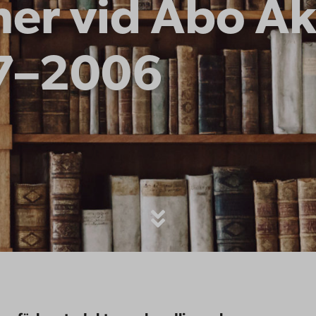
ner vid Åbo A
97–2006