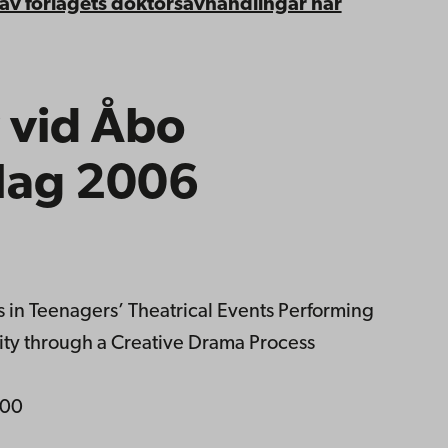
 av förlagets doktorsavhandlingar har
 vid Åbo
lag 2006
es in Teenagers’ Theatrical Events Performing
tity through a Creative Drama Process
,00