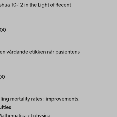
hua 10-12 in the Light of Recent
,00
 den vårdande etikken når pasientens
,00
ling mortality rates : improvements,
uities
Mathematica et physica,