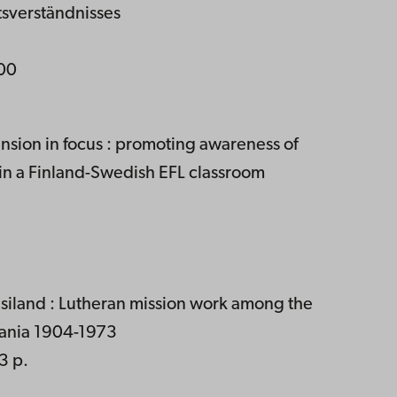
tsverständnisses
,00
ension in focus : promoting awareness of
e in a Finland-Swedish EFL classroom
asiland : Lutheran mission work among the
zania 1904-1973
3 p.