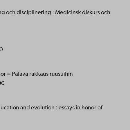
ng och disciplinering : Medicinsk diskurs och
00
osor = Palava rakkaus ruusuihin
00
ucation and evolution : essays in honor of