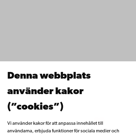
Kontaktuppgifter
Tillgänglighet
Dataskydd
IT-hjälp
Fakulteterna
Studera hos oss
Forska hos oss
Samarbeta med oss
Åbo Akademis bibliotek
Denna webbplats
Kontinuerligt lärande
Donera till Åbo Akademi
använder kakor
Gå med i Åbo Akademis alumnnätverk
Om Åbo Akademi
(”cookies”)
Intranätet
Vi använder kakor för att anpassa innehållet till
användarna, erbjuda funktioner för sociala medier och