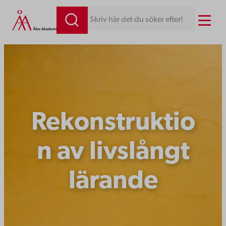
Hoppa
Menu
Skriv här det du söker efter!
till
innehåll
Rekonstruktio
n av livslångt
lärande