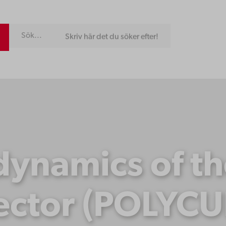
Skriv här det du söker efter!
 dynamics of th
ector (POLYCU