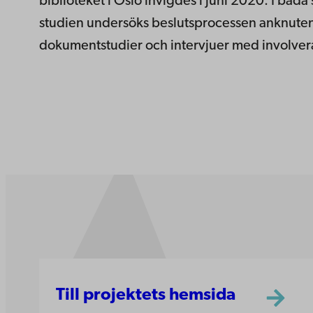
biblioteket i Oslo invigdes i juni 2020. I båd
studien undersöks beslutsprocessen anknuten ti
dokumentstudier och intervjuer med involver
Till projektets hemsida