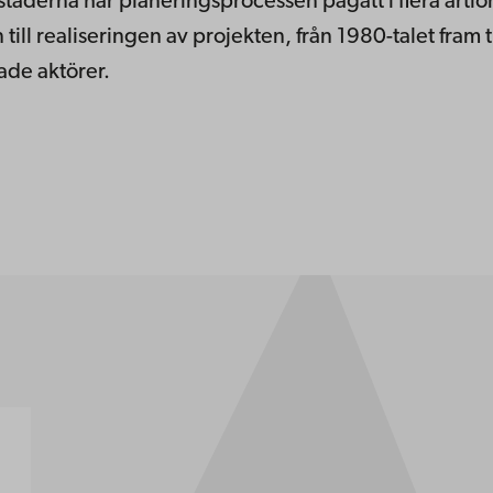
a städerna har planeringsprocessen pågått i flera årti
ll realiseringen av projekten, från 1980-talet fram t
ade aktörer.