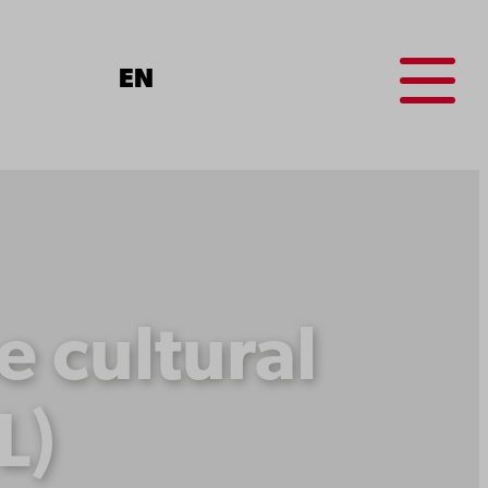
Menu
EN
e cultural
L)