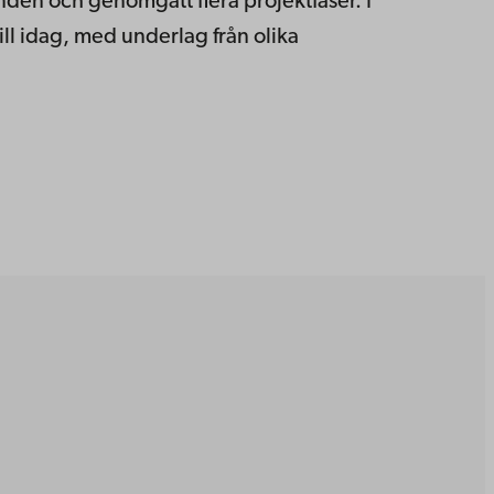
onden och genomgått flera projektfaser. I
ill idag, med underlag från olika