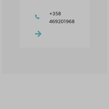
+358
469201968
Åbo Akademi
Domkyrkotorget 3
20500 Åbo