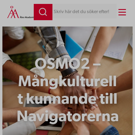
Hoppa
Menu
Skriv här det du söker efter!
till
innehåll
OSMO2 –
Mångkulturell
t kunnande till
Navigatorerna