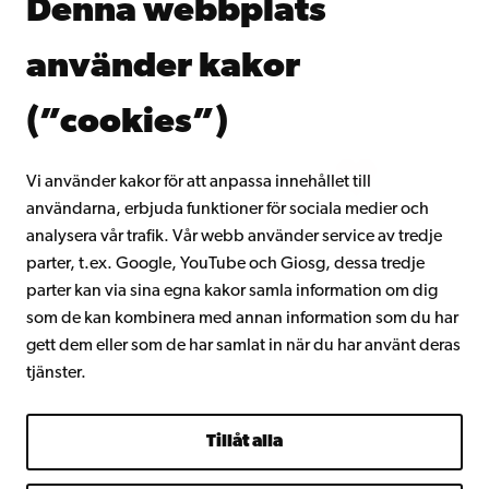
Denna webbplats
Kontinuerligt lärande
Donera till Åbo Akademi
använder kakor
Gå med i Åbo Akademis alumnnätverk
Om Åbo Akademi
(”cookies”)
Intranätet
Vi använder kakor för att anpassa innehållet till
användarna, erbjuda funktioner för sociala medier och
Facebook
Instagram
YouTube
LinkedIn
Blog
Snapchat
analysera vår trafik. Vår webb använder service av tredje
parter, t.ex. Google, YouTube och Giosg, dessa tredje
parter kan via sina egna kakor samla information om dig
som de kan kombinera med annan information som du har
gett dem eller som de har samlat in när du har använt deras
tjänster.
Tillåt alla