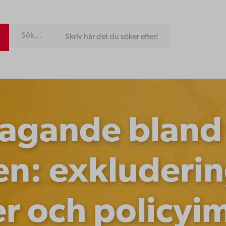
Skriv här det du söker efter!
ltagande bland
en: exkluderin
r och policyi