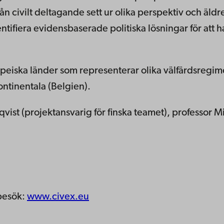
n civilt deltagande sett ur olika perspektiv och äldr
identifiera evidensbaserade politiska lösningar för att 
opeiska länder som representerar olika välfärdsregime
ntinentala (Belgien).
vist (projektansvarig för finska teamet), professor
 besök:
www.civex.eu