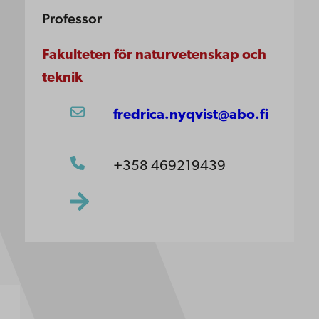
Professor
Fakulteten för naturvetenskap och
teknik
fredrica.nyqvist@abo.fi
+358 469219439