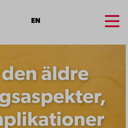
Menu
EN
 den äldre
gsaspekter,
mplikationer