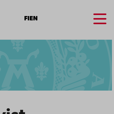
Menu
FI
EN