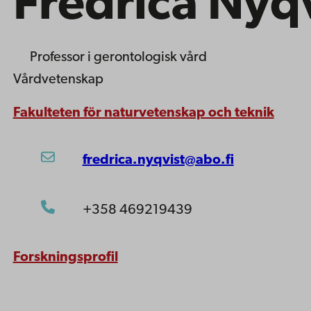
Fredrica Nyqv
Professor
i gerontologisk vård
Vårdvetenskap
Fakulteten för naturvetenskap och teknik
fredrica.nyqvist@abo.fi
+358 469219439
Forskningsprofil