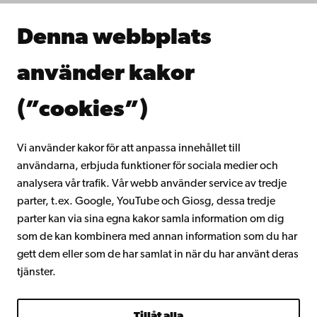
Samarbeta med oss
Åbo Akademis bibliotek
Denna webbplats
Kontinuerligt lärande
Donera till Åbo Akademi
använder kakor
Gå med i Åbo Akademis alumnnätverk
Om Åbo Akademi
(”cookies”)
Intranätet
Vi använder kakor för att anpassa innehållet till
användarna, erbjuda funktioner för sociala medier och
Facebook
Instagram
YouTube
LinkedIn
Blog
Snapchat
analysera vår trafik. Vår webb använder service av tredje
parter, t.ex. Google, YouTube och Giosg, dessa tredje
parter kan via sina egna kakor samla information om dig
som de kan kombinera med annan information som du har
gett dem eller som de har samlat in när du har använt deras
tjänster.