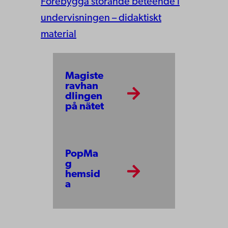
Förebygga störande beteende i
undervisningen – didaktiskt
material
Magiste
ravhan
dlingen
på nätet
PopMa
g
hemsid
a