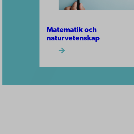
Matematik och
naturvetenskap
Kontaktu
Åbo Akademi
Tillgäng
Domkyrkotorget 3
Datasky
20500 Åbo
IT-hjälp
Fakultet