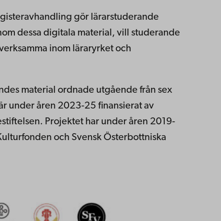
gisteravhandling gör lärarstuderande
om dessa digitala material, vill studerande
r verksamma inom läraryrket och
andes material ordnade utgående från sex
är under åren 2023-25 finansierat av
tiftelsen. Projektet har under åren 2019-
Kulturfonden och Svensk Österbottniska