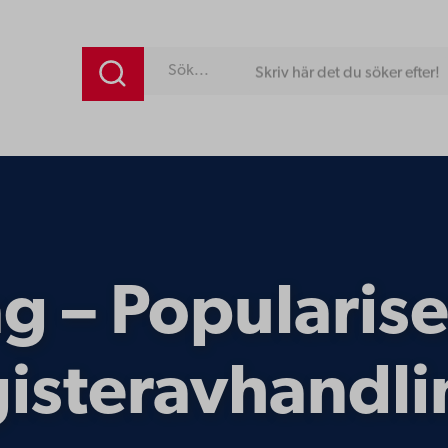
Skriv här det du söker efter!
 – Popularise
isteravhandli