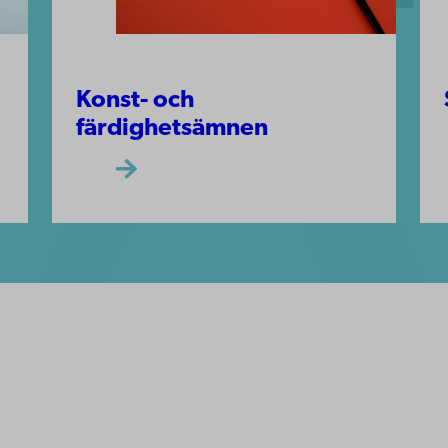
Konst- och
färdighetsämnen
ppgifter
lighet
dd
Facebook
Instagram
YouTube
LinkedIn
Blog
Snapchat
erna