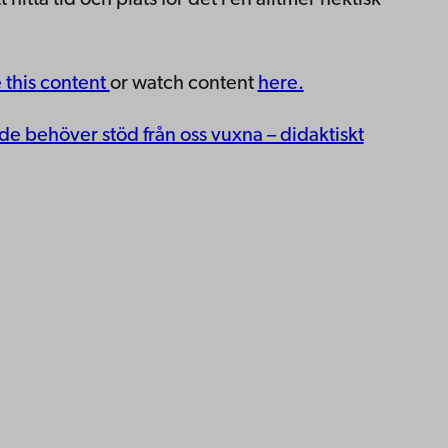
hitta tid och plats för det i en alltmer hektisk
e this content
or watch content
here.
n de behöver stöd från oss vuxna – didaktiskt
ppgifter
lighet
dd
Facebook
Instagram
YouTube
LinkedIn
Blog
Snapchat
erna