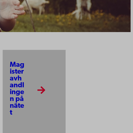
Mag
ister
avh
andl
inge
n på
näte
t