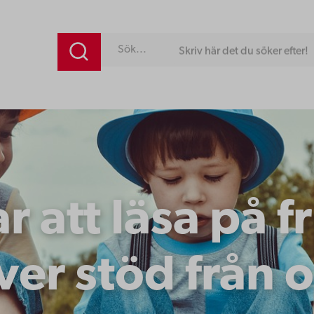
Skriv här det du söker efter!
ar att läsa på 
er stöd från 