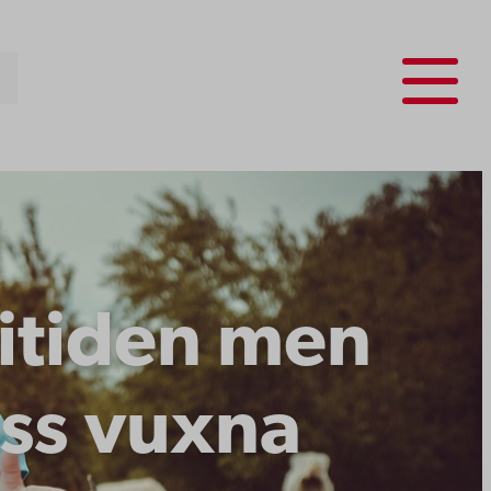
Menu
fritiden men
oss vuxna