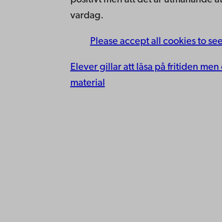
positivt men att det är utmanande att 
vardag.
Please accept all cookies to se
Elever gillar att läsa på fritiden me
material
Kontaktu
Åbo Akademi
Tillgäng
Domkyrkotorget 3
Datasky
20500 Åbo
IT-hjälp
Fakultet