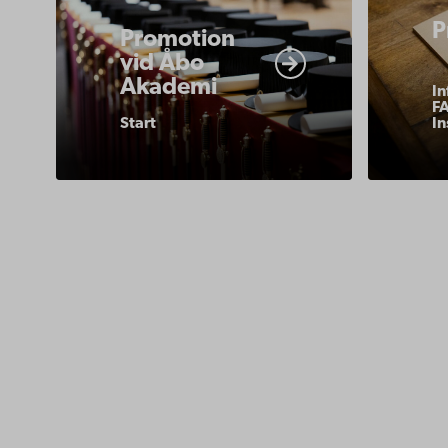
akademi/akademiska-
akademi/
P
Promotion
traditioner/promotionstarttest/
tradition
vid Åbo
promove
Akademi
In
F
Start
In
Kontaktu
Åbo Akademi
Tillgäng
Domkyrkotorget 3
Datasky
20500 Åbo
IT-hjälp
Fakultet
Studera 