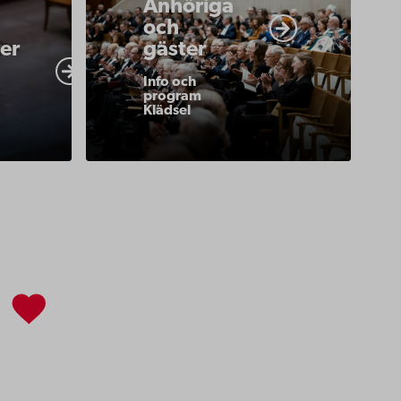
Anhöriga
akademi/akademiska-
och
bo-
traditioner/promotionstarttest-
er
gäster
anhoriga-
Info och
gaster/
program
Klädsel