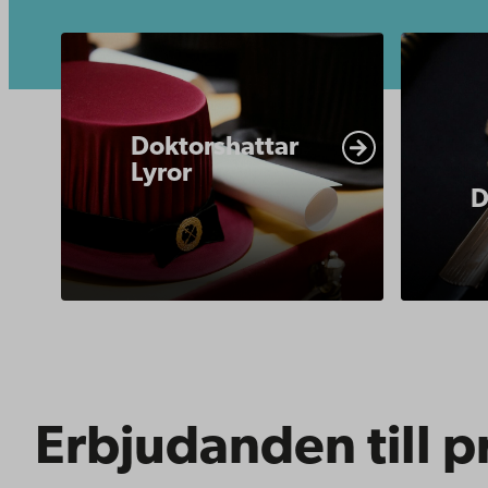
https://www.abo.fi/om-
https://
abo-
abo-
akademi/akademiska-
akademi/
Doktorshattar
traditioner/promotion-
tradition
Lyror
promovendi-
doktorsva
D
insignier-
doktorshattar-
lyror/
Erbjudanden till 