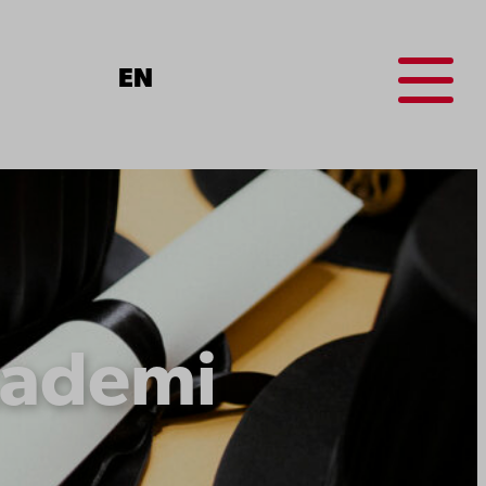
Menu
EN
kademi