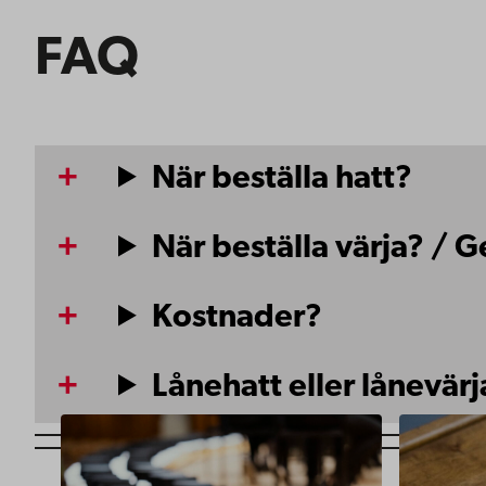
FAQ
När beställa hatt?
När beställa värja? /
Kostnader?
Lånehatt eller lånevärj
https://www.abo.fi/om-
https://
abo-
abo-