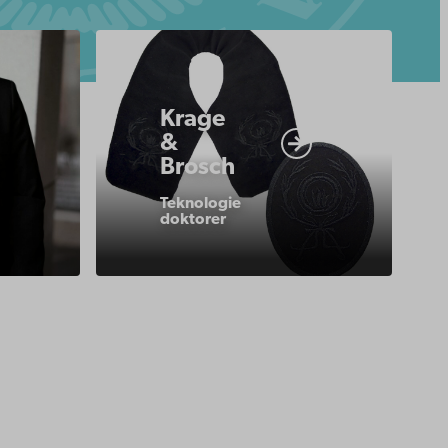
https://www.abo.fi/om-
abo-
akademi/akademiska-
Krage
signier/insignier-
traditioner/promotion/insignier/insignie
&
Brosch
krage-
och-
Teknologie
doktorer
brosch/