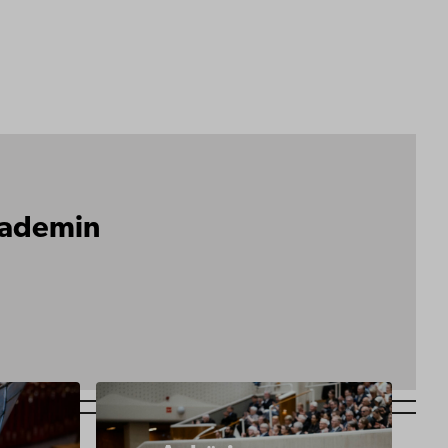
Akademin
https://www.abo.fi/om-
abo-