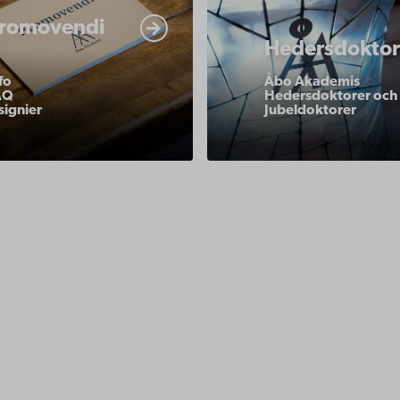
akademiska-
akademi/akademiska-
romovendi
er/promotionstarttest-
traditioner/promotion/a
Hedersdoktor
ndi/
akademis-
fo
Åbo Akademis
hedersdoktorer/
AQ
Hedersdoktorer och
signier
Jubeldoktorer
ppgifter
lighet
dd
Facebook
Instagram
YouTube
LinkedIn
Blog
Snapchat
erna
hos oss