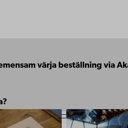
 Gemensam värja beställning via 
a?
www.abo.fi/om-
https://www.abo.fi/om-
abo-