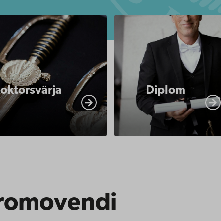
www.abo.fi/om-
https://www.abo.fi/om-
abo-
akademiska-
akademi/akademiska-
er/promotion/insignier/insignier-
traditioner/promotion/in
rja/
diplom/
oktorsvärja
Diplom
promovendi