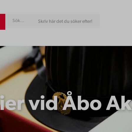
Skriv här det du söker efter!
nier vid Åbo A