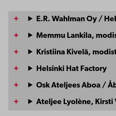
E.R. Wahlman Oy / Hel
Memmu Lankila, modist
Kristiina Kivelä, modi
Helsinki Hat Factory
Osk Ateljees Aboa / Å
Ateljee Lyolène, Kirs