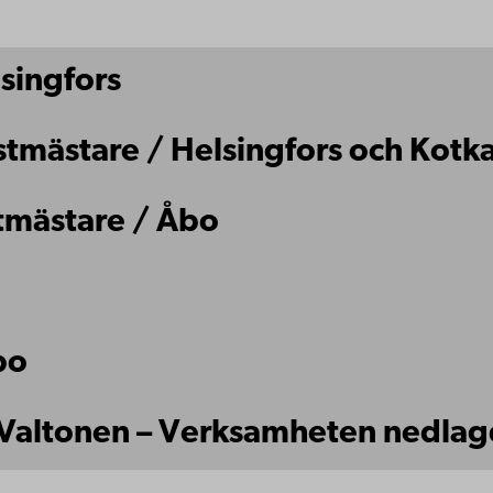
singfors
mästare / Helsingfors och Kotk
stmästare / Åbo
bo
ti Valtonen – Verksamheten nedla