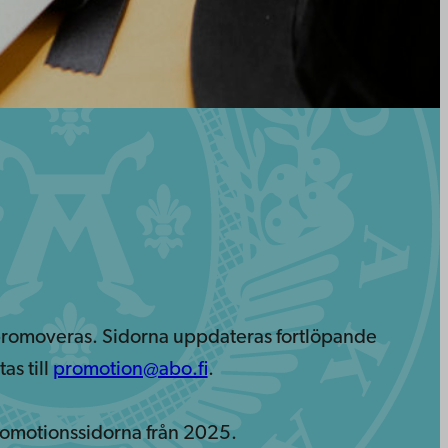
 promoveras. Sidorna uppdateras fortlöpande
as till
promotion@abo.fi
.
romotionssidorna från 2025.