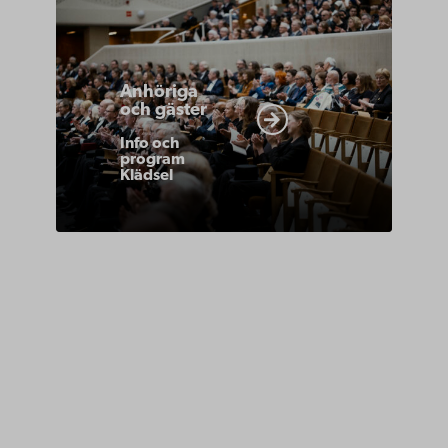
https://www.abo.fi/om-
abo-
akademi/akademiska-
Anhöriga
traditioner/promotion-
och gäster
anhoriga-
Info och
gaster/
program
Klädsel
Åbo Akademi
Domkyrkotorget 3
20500 Åbo