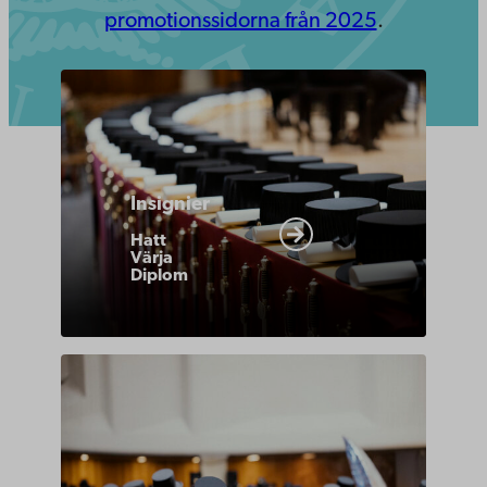
promotionssidorna från 2025
.
https://www.abo.fi/om-
abo-
akademi/akademiska-
traditioner/promotionstarttest/
Insignier
Hatt
Värja
Diplom