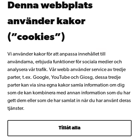
Denna webbplats
Kontinuerligt lärande
Donera till Åbo Akademi
använder kakor
Gå med i Åbo Akademis alumnnätverk
Om Åbo Akademi
(”cookies”)
Intranätet
Vi använder kakor för att anpassa innehållet till
användarna, erbjuda funktioner för sociala medier och
Facebook
Instagram
YouTube
LinkedIn
Blog
Snapchat
analysera vår trafik. Vår webb använder service av tredje
parter, t.ex. Google, YouTube och Giosg, dessa tredje
parter kan via sina egna kakor samla information om dig
som de kan kombinera med annan information som du har
gett dem eller som de har samlat in när du har använt deras
tjänster.
Tillåt alla