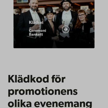
Klädsel
Ceremoni
Bankett
Klädkod för
promotionens
olika evenemang