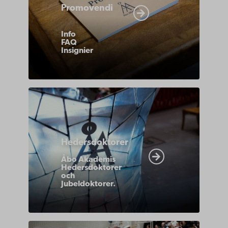
Promovendi
traditioner/promotion-
promovendi/
Info
FAQ
Insignier
https://www.abo.fi/om-
abo-
akademi/akademiska-
Hedersdoktorer
traditioner/tidigare-
promotion/abo-
Åbo Akademis
Hedersdoktorer
akademis-
och
Jubeldoktorer.
hedersdoktorer/