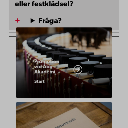
eller festklädsel?
Fråga?
https://www.abo.fi/om-
abo-
akademi/akademiska-
traditioner/promotion/
Promotion
vid Åbo
Akademi
Start
https://www.abo.fi/om-
abo-
akademi/akademiska-