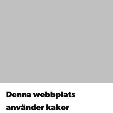
65100 Vasa
Växel
+358 2 215 31
Kontaktuppgifter
Tillgänglighet
Dataskydd
IT-hjälp
Fakulteterna
Studera hos oss
Forska hos oss
Samarbeta med oss
Åbo Akademis bibliotek
Denna webbplats
Kontinuerligt lärande
Donera till Åbo Akademi
använder kakor
Gå med i Åbo Akademis alumnnätverk