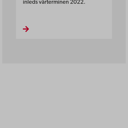
inleds vårterminen 2022.
Åbo Akademi
Domkyrkotorget 3
20500 Åbo
Åbo Akademi i Vasa
Strandgatan 2