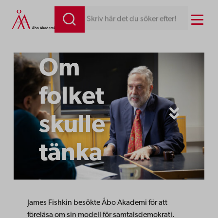
Hoppa
Menu
Skriv här det du söker efter!
till
innehåll
Om
folket
skulle
tänka
James Fishkin besökte Åbo Akademi för att
föreläsa om sin modell för samtalsdemokrati.