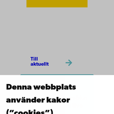
Till
aktuellt
Denna webbplats
Deliberativa
opinionsundersökn
använder kakor
ingar (deliberative
(”cookies”)
polling)