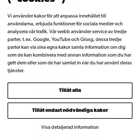
Vi använder kakor för att anpassa innehållet till
• Fishkin och hans kolleger
användarna, erbjuda funktioner för sociala medier och
har ordnat
analysera vår trafik. Vår webb använder service av tredje
opinionsundersökningar
parter, t.ex. Google, YouTube och Giosg, dessa tredje
enligt deliberativ eller
parter kan via sina egna kakor samla information om dig
som de kan kombinera med annan information som du har
samtalsmodell sedan 1988.
gett dem eller som de har samlat in när du har använt deras
tjänster.
• Hittills har 108
opinionsundersökningar
Tillåt alla
utförts.
• I 28 länder, bland annat
Tillåt endast nödvändiga kakor
Argentina, Brasilien,
Visa detaljerad information
Bulgarien, Danmark Italien,