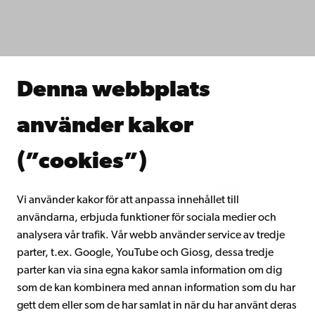
Fakulteterna
Studera hos oss
Forska hos oss
Samarbeta med oss
Åbo Akademis bibliotek
Denna webbplats
Kontinuerligt lärande
Donera till Åbo Akademi
använder kakor
Gå med i Åbo Akademis alumnnätverk
Om Åbo Akademi
(”cookies”)
Intranätet
Vi använder kakor för att anpassa innehållet till
användarna, erbjuda funktioner för sociala medier och
Facebook
Instagram
YouTube
LinkedIn
Blog
Snapchat
analysera vår trafik. Vår webb använder service av tredje
parter, t.ex. Google, YouTube och Giosg, dessa tredje
parter kan via sina egna kakor samla information om dig
som de kan kombinera med annan information som du har
gett dem eller som de har samlat in när du har använt deras