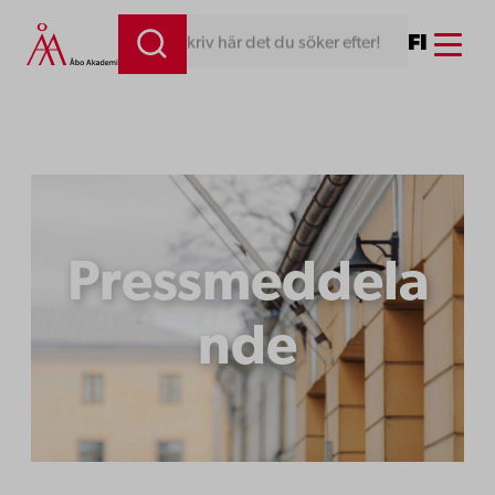
Hoppa
Menu
FI
Skriv här det du söker efter!
till
innehåll
Pressmeddela
nde