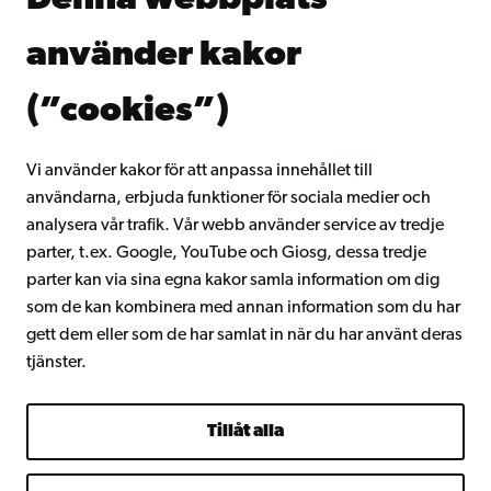
Denna webbplats
Kontinuerligt lärande
Donera till Åbo Akademi
använder kakor
Gå med i Åbo Akademis alumnnätverk
Om Åbo Akademi
(”cookies”)
Intranätet
Vi använder kakor för att anpassa innehållet till
användarna, erbjuda funktioner för sociala medier och
Facebook
Instagram
YouTube
LinkedIn
Blog
Snapchat
analysera vår trafik. Vår webb använder service av tredje
parter, t.ex. Google, YouTube och Giosg, dessa tredje
parter kan via sina egna kakor samla information om dig
som de kan kombinera med annan information som du har
gett dem eller som de har samlat in när du har använt deras
tjänster.
Tillåt alla