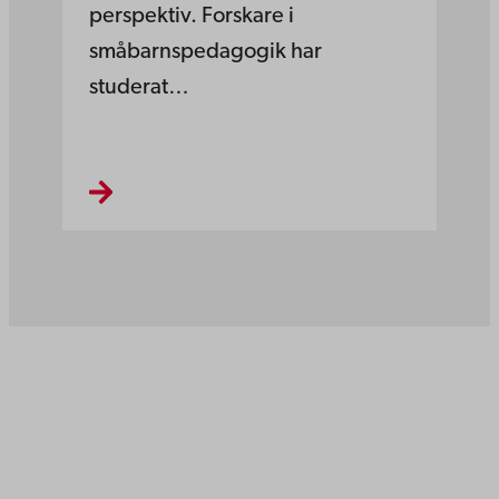
perspektiv. Forskare i
småbarnspedagogik har
studerat…
Åbo Akademi
Domkyrkotorget 3
20500 Åbo