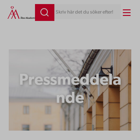
Hoppa
Menu
Skriv här det du söker efter!
till
innehåll
Pressmeddela
nde