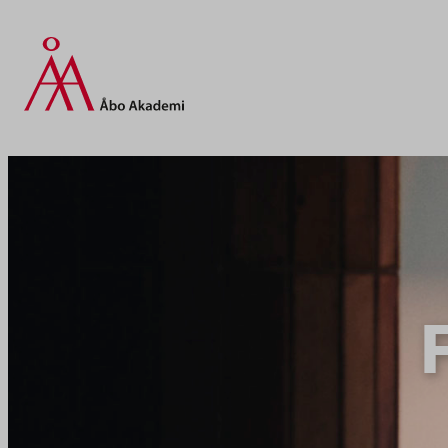
Hoppa
till
innehåll