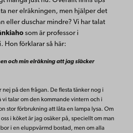
gt många just nu. Överallt finns tips
nta ner elräkningen, men hjälper det
n eller duschar mindre? Vi har talat
änkiaho
som är professor i
 Hon förklarar så här:
en och min elräkning att jag släcker
er nej på den frågan. De flesta tänker nog i
å vi talar om den kommande vintern och i
n stor förbrukning att låta en lampa lysa. Om
r oss i köket är jag osäker på, speciellt om man
 bor i en eluppvärmd bostad, men om alla