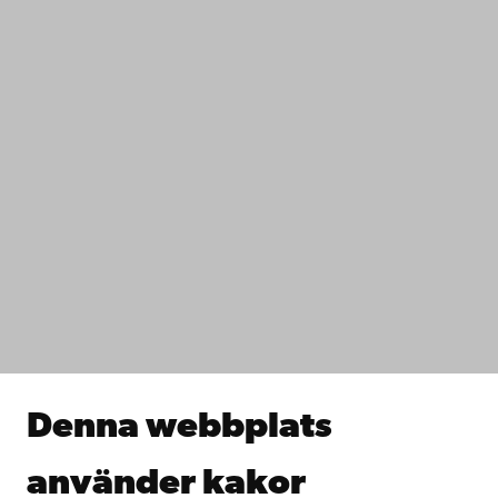
Strandgatan 2
65100 Vasa
Växel
+358 2 215 31
Kontaktuppgifter
Tillgänglighet
Dataskydd
IT-hjälp
Fakulteterna
Studera hos oss
Forska hos oss
Samarbeta med oss
Åbo Akademis bibliotek
Denna webbplats
Kontinuerligt lärande
Donera till Åbo Akademi
använder kakor
Gå med i Åbo Akademis alumnnätverk