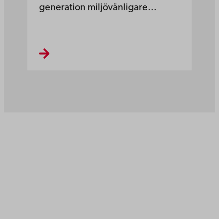
generation miljövänligare…
Åbo Akademi
Domkyrkotorget 3
20500 Åbo
Åbo Akademi i Vasa