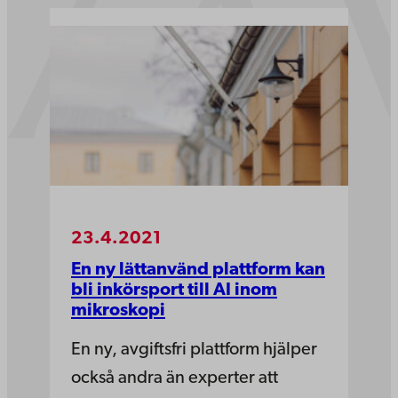
23.4.2021
En ny lättanvänd plattform kan
bli inkörsport till AI inom
mikroskopi
En ny, avgiftsfri plattform hjälper
också andra än experter att