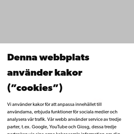
Dataskydd
IT-hjälp
Fakulteterna
Studera hos oss
Forska hos oss
Samarbeta med oss
Åbo Akademis bibliotek
Denna webbplats
Kontinuerligt lärande
Donera till Åbo Akademi
använder kakor
Gå med i Åbo Akademis alumnnätverk
Om Åbo Akademi
(”cookies”)
Intranätet
Vi använder kakor för att anpassa innehållet till
användarna, erbjuda funktioner för sociala medier och
Facebook
Instagram
YouTube
LinkedIn
Blog
Snapchat
analysera vår trafik. Vår webb använder service av tredje
parter, t.ex. Google, YouTube och Giosg, dessa tredje