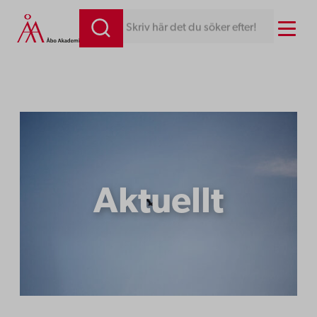
Hoppa
Menu
Skriv här det du söker efter!
till
innehåll
Aktuellt