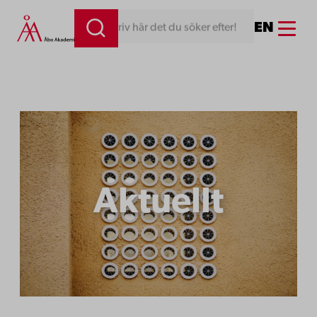
Hoppa
Menu
EN
Skriv här det du söker efter!
till
innehåll
Aktuellt