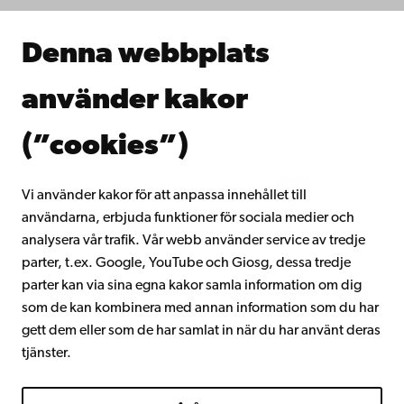
Samarbeta med oss
Åbo Akademis bibliotek
Denna webbplats
Kontinuerligt lärande
Donera till Åbo Akademi
använder kakor
Gå med i Åbo Akademis alumnnätverk
Om Åbo Akademi
(”cookies”)
Intranätet
Vi använder kakor för att anpassa innehållet till
användarna, erbjuda funktioner för sociala medier och
Facebook
Instagram
YouTube
LinkedIn
Blog
Snapchat
analysera vår trafik. Vår webb använder service av tredje
parter, t.ex. Google, YouTube och Giosg, dessa tredje
parter kan via sina egna kakor samla information om dig
som de kan kombinera med annan information som du har
gett dem eller som de har samlat in när du har använt deras
tjänster.