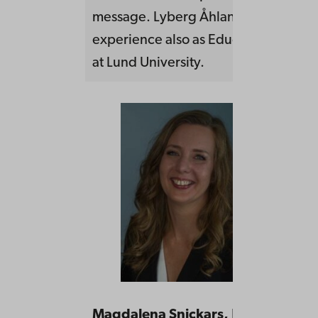
message. Lyberg Åhlander has a lon
experience also as Educational Deve
at Lund University.
Magdalena Snickars,
PeM,