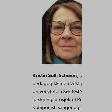
Kristin Solli Schøien
, førsteamanuens
pedagogikk med vekt på veiledning,
Universitetet i Sør-ØstNorge. Leder f
forskningsprosjektet Professional oral
Komponist, sanger og forfatter.