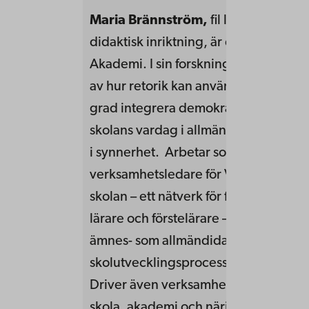
Maria Brännström
,
fil lic i svenska 
didaktisk inriktning, är doktorand vi
Akademi. I sin forskning är Maria int
av hur retorik kan användas för att i 
grad integrera demokratiuppdraget 
skolans vardag i allmänhet och sven
i synnerhet. Arbetar som
verksamhetsledare för VIS, vetenskap
skolan – ett nätverk för forskarutbild
lärare och förstelärare – vilket utbildar
ämnes- som allmändidaktik samt stöd
skolutvecklingsprocesser i ungdoms
Driver även verksamhet som knyter
skola, akademi och näringsliv. Som l