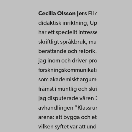
Cecilia Olsson Jers
Fil dr i svenska 
didaktisk inriktning, Uppsala universi
har ett speciellt intresse för muntligt
skriftligt språkbruk, muntlig interakti
berättande och retorik. Fortlöpande 
jag inom och driver projektet ”Narrat
forskningskommunikation: om berätt
som akademiskt argument”. Jag unde
främst i muntlig och skriftlig kommun
Jag disputerade våren 2010 på
avhandlingen ”Klassrummet som mun
arena: att bygga och etablera ethos”,
vilken syftet var att undersöka hur el