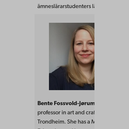
ämneslärarstudenters lärande.
Bente Fossvold-Jørum
works as an a
professor in art and crafts at NTNU,
Trondheim. She has a Master of Arts