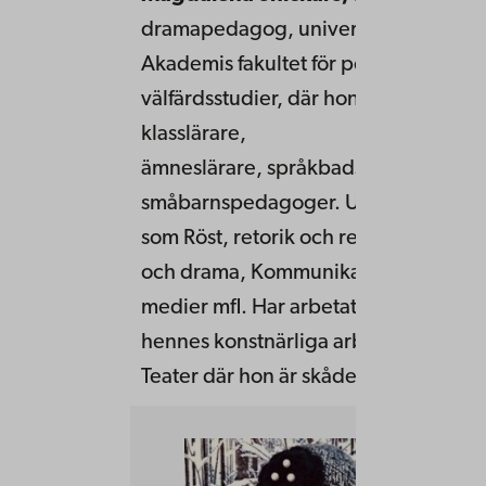
dramapedagog, universitetslärare v
Akademis fakultet för pedagogik och
välfärdsstudier, där hon undervisar b
klasslärare,
ämneslärare, språkbadsklasslärare o
småbarnspedagoger. Undervisar i ku
som Röst, retorik och relationer, Litte
och drama, Kommunikation, relation
medier mfl. Har arbetat med devisin
hennes konstnärliga arbete är inom 
Teater där hon är skådespelare.