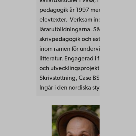
välfärdsstudier i Vasa, Finland. Dispu
pedagogik år 1997 med en avhandli
elevtexter. Verksam inom
lärarutbildningarna. Särskilt intresse
skrivpedagogik och estetiska lärproc
inom ramen för undervisning i svens
litteratur. Engagerad i flera olika fors
och utvecklingsprojekt bl.a. DivEd,
Skrivstöttning, Case BSS, Gränsland 
Ingår i den nordiska styrgruppen fö