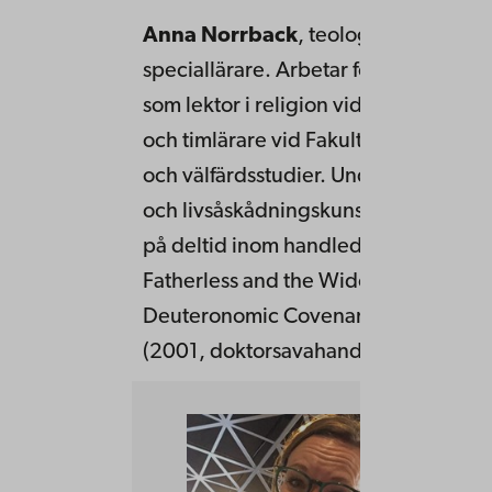
Anna Norrback
, teologie doktor, P
speciallärare. Arbetar för tillfället vi
som lektor i religion vid Vasa övning
och timlärare vid Fakulteten för ped
och välfärdsstudier. Undervisar i reli
och livsåskådningskunskap. Projektan
på deltid inom handledningsfrågor. 
Fatherless and the Widow in the
Deuteronomic Covenant. Åbo Akad
(2001, doktorsavahandling)