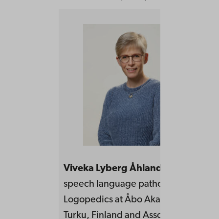
Viveka Lyberg Åhlander
is a regist
speech language pathologist, Profess
Logopedics at Åbo Akademi Universi
Turku, Finland and Associate Professo