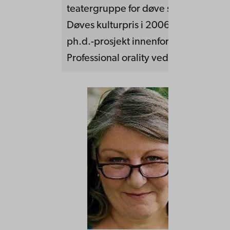
teatergruppe for døve skuespillere. 
Døves kulturpris i 2006. Arbeider m
ph.d.-prosjekt innenfor forskningspro
Professional orality ved USN.