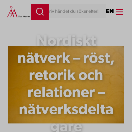
Hoppa
Menu
EN
Skriv här det du 
till
innehåll
Nordiskt
nätverk – röst,
retorik och
relationer –
nätverksdelta
gare