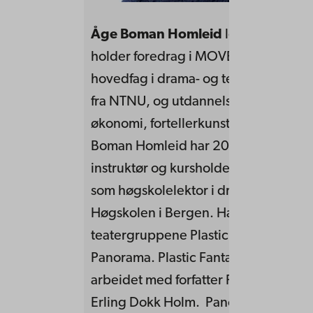
Åge Boman Homleid
leder, undervi
holder foredrag i MOVEMENTS. Han
hovedfag i drama- og teaterkommuni
fra NTNU, og utdannelse innen peda
økonomi, fortellerkunst, dans og idret
Boman Homleid har 20 års erfaring 
instruktør og kursholder og har vært 
som høgskolelektor i drama og teater
Høgskolen i Bergen. Han leder og in
teatergruppene Plastic Fantastic og
Panorama. Plastic Fantastic har blant
arbeidet med forfatter Frode Grytten
Erling Dokk Holm. Panorama er en