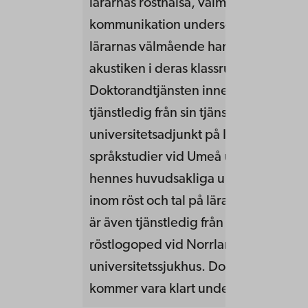
lärarnas rösthälsa, välmående samt
kommunikation undersöks liksom om
lärarnas välmående har något samb
akustiken i deras klassrum.
Doktorandtjänsten innebär att hon är
tjänstledig från sin tjänst som
universitetsadjunkt på Institutionen f
språkstudier vid Umeå universitet dä
hennes huvudsakliga undervisning l
inom röst och tal på lärarutbildninge
är även tjänstledig från sin kliniska tj
röstlogoped vid Norrlands
universitetssjukhus. Doktorandprojek
kommer vara klart under våren 2021.