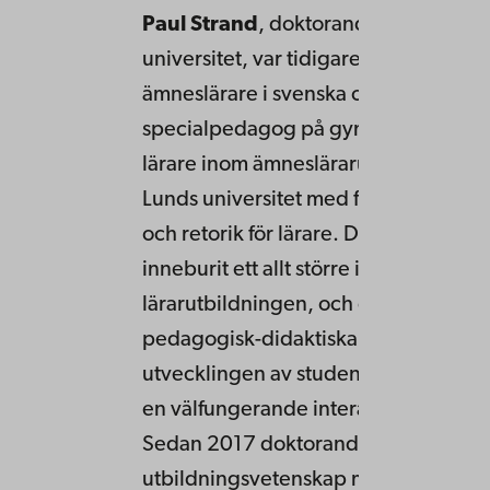
Paul Strand
, doktorand i retorik vid
universitet, var tidigare konstvetare,
ämneslärare i svenska och historia oc
specialpedagog på gymnasiet. Från
lärare inom ämneslärar­utbildningen 
Lunds universitet med fokus på texta
och retorik för lärare. Detta har efter
inneburit ett allt större intresse för re
lärarutbildningen, och dess centrala
pedagogisk-didaktiska funktion för
utvecklingen av studenternas yrkesro
en välfungerande inter­aktiv undervi
Sedan 2017 doktorand i
utbildningsvetenskap med inriktning