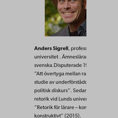
Anders Sigrell
, professor i retorik v
universitet . Ämneslärare i
svenska.Disputerade 1999 på avhan
”Att övertyga mellan raderna. En reto
studie av underförståddheter i samti
politisk diskurs”. Sedan 2008 profess
retorik vid Lunds universitet. Har skriv
”Retorik för lärare – konsten att välja
konstruktivt” (2015).