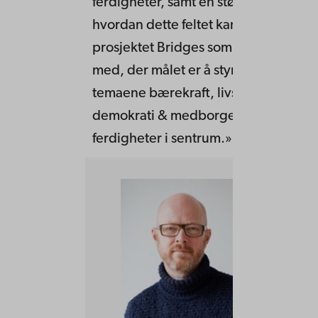
ferdigheter, samt en større forståelse 
hvordan dette feltet kan utvikles. Ogs
prosjektet Bridges som jeg p.t. arbei
med, der målet er å styrke de tverrfa
temaene bærekraft, livsmestring og
demokrati & medborgerskap, er mun
ferdigheter i sentrum.»