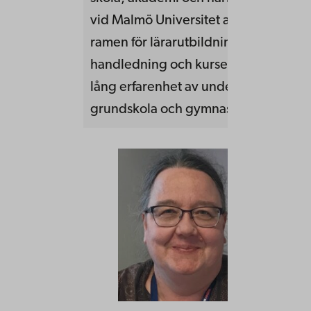
vid Malmö Universitet arbetar hon i
ramen för lärarutbildningen med bl a
handledning och kurser i retorik. Mar
lång erfarenhet av undervisning i
grundskola och gymnasium.