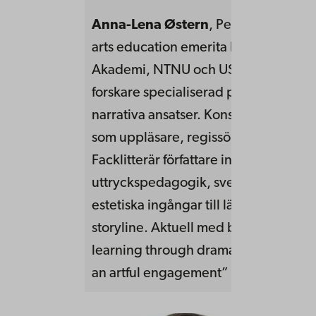
Anna-Lena Østern
, PeD, Fil.lic.Prof
arts education emerita knuten til Åbo
Akademi, NTNU och USN.Lärarutbild
forskare specialiserad på performati
narrativa ansatser. Konstnärlig verk
som uppläsare, regissör och dramatu
Facklitterär författare inom tal- och
uttryckspedagogik, svenska med stin
estetiska ingångar till lärande, dram
storyline. Aktuell med boken «Teach
learning through dramaturgy. Educat
an artful engagement” (2021, Routle