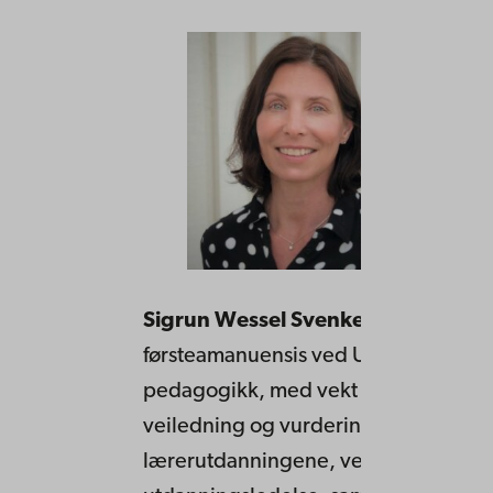
Sigrun Wessel Svenkerud
er
førsteamanuensis ved USN. Jeg under
pedagogikk, med vekt på læring,
veiledning og vurdering, i
lærerutdanningene, ved masterstudie