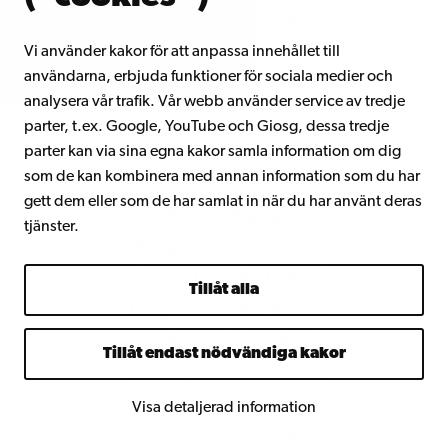
Education. With a teacher degree fr
Vi använder kakor för att anpassa innehållet till
Rotterdam University of Applied Sci
användarna, erbjuda funktioner för sociala medier och
and several years of teaching experi
analysera vår trafik. Vår webb använder service av tredje
a upper secondary school, Juliette is 
parter, t.ex. Google, YouTube och Giosg, dessa tredje
teacher educator at the Norwegian
parter kan via sina egna kakor samla information om dig
som de kan kombinera med annan information som du har
University of Science and Technology
gett dem eller som de har samlat in när du har använt deras
teaches pedagogics and education at
tjänster.
integrated master teacher education
the post graduate teacher training. A
Tillåt alla
Program Leader for the postgraduate
teacher training she developed intere
Tillåt endast nödvändiga kakor
and conducts research in, teacher
educators professional development
Visa detaljerad information
collaboration practice. As from Janu