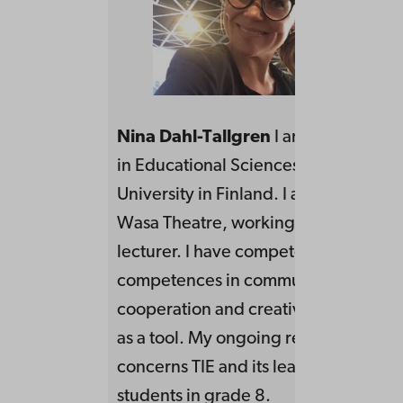
Nina Dahl-Tallgren
I am a doctoral 
in Educational Sciences at Åbo Akad
University in Finland. I am located in 
Wasa Theatre, working as a actor as w
lecturer. I have competence to provi
competences in communication,
cooperation and creativity using the 
as a tool. My ongoing research proje
concerns TIE and its learning potentia
students in grade 8.