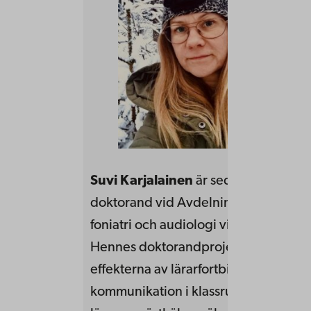
Suvi Karjalainen
är sedan hösten 20
doktorand vid Avdelningen för logop
foniatri och audiologi vid Lunds unive
Hennes doktorandprojekt undersöke
effekterna av lärarfortbildning inrikt
kommunikation i klassrummet. Effekt