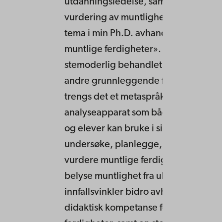
utdanningsledelse, samt Ph.D. kurs i
vurdering av muntlighet, nært knyttet 
tema i min Ph.D. avhandling: «Opplæ
muntlige ferdigheter». Muntlighet er
stemoderlig behandlet sammenlikne
andre grunnleggende ferdigheter, o
trengs det et metaspråk og et
analyseapparat som både forskere, l
og elever kan bruke i sitt arbeid med
undersøke, planlegge, gjennomføre
vurdere muntlige ferdigheter. Gjenn
belyse muntlighet fra ulike teoretiske
innfallsvinkler bidro avhandlingen til
didaktisk kompetanse for muntlige