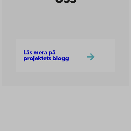
Läs mera på
projektets blogg
Åbo Akademi
Domkyrkotorget 3
20500 Åbo