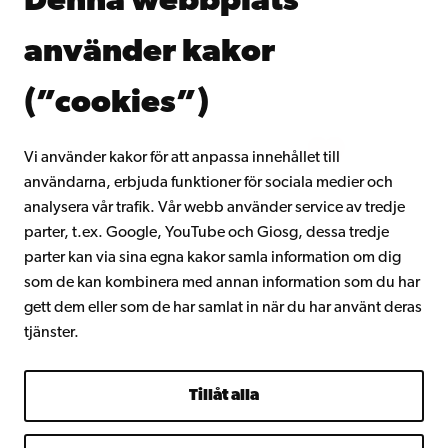
Denna webbplats
Kontinuerligt lärande
Donera till Åbo Akademi
använder kakor
Gå med i Åbo Akademis alumnnätverk
Om Åbo Akademi
(”cookies”)
Intranätet
Vi använder kakor för att anpassa innehållet till
användarna, erbjuda funktioner för sociala medier och
Facebook
Instagram
YouTube
LinkedIn
Blog
Snapchat
analysera vår trafik. Vår webb använder service av tredje
parter, t.ex. Google, YouTube och Giosg, dessa tredje
parter kan via sina egna kakor samla information om dig
som de kan kombinera med annan information som du har
gett dem eller som de har samlat in när du har använt deras
tjänster.
Tillåt alla