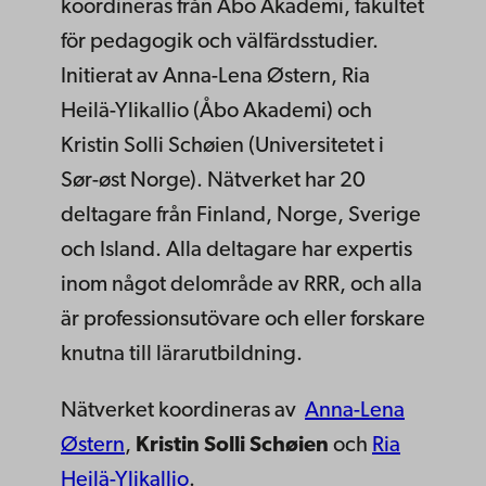
koordineras från Åbo Akademi, fakultet
för pedagogik och välfärdsstudier.
Initierat av Anna-Lena Østern, Ria
Heilä-Ylikallio (Åbo Akademi) och
Kristin Solli Schøien (Universitetet i
Sør-øst Norge). Nätverket har 20
deltagare från Finland, Norge, Sverige
och Island. Alla deltagare har expertis
inom något delområde av RRR, och alla
är professionsutövare och eller forskare
knutna till lärarutbildning.
Nätverket koordineras av
Anna-Lena
Østern
,
Kristin Solli Schøien
och
Ria
Heilä-Ylikallio
.