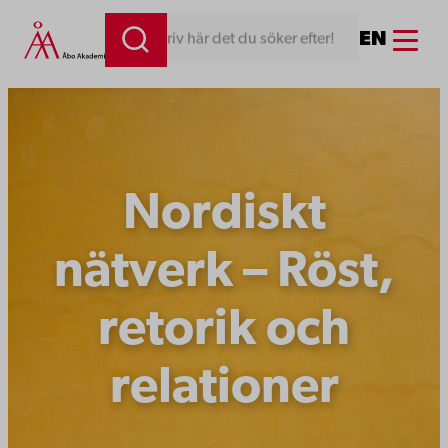
Hoppa
Menu
EN
Skriv här det du söker efter!
till
innehåll
Nordiskt
nätverk – Röst,
retorik och
relationer