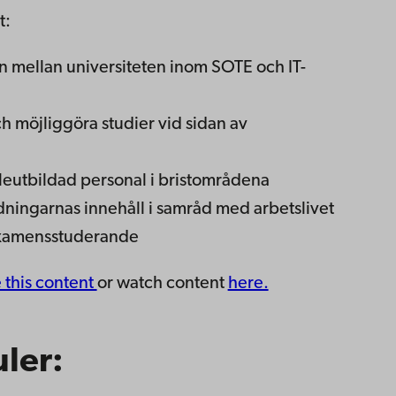
t:
 mellan universiteten inom SOTE och IT-
h möjliggöra studier vid sidan av
leutbildad personal i bristområdena
ningarnas innehåll i samråd med arbetslivet
dexamensstuderande
e this content
or watch content
here.
ler: