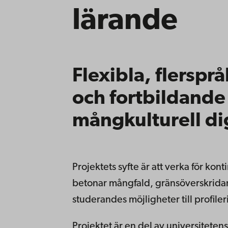
lärande
Flexibla, flerspr
och fortbildande 
mångkulturell dig
Projektets syfte är att verka för kon
betonar mångfald, gränsöverskridan
studerandes möjligheter till profiler
Projektet är en del av universitetens