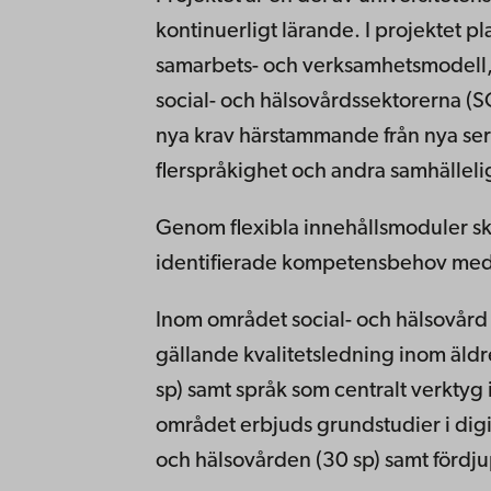
kontinuerligt lärande. I projektet p
samarbets- och verksamhetsmodell, 
social- och hälsovårdssektorerna (S
nya krav härstammande från nya serv
flerspråkighet och andra samhälleli
Genom flexibla innehållsmoduler sk
identifierade kompetensbehov med
Inom området social- och hälsovård
gällande kvalitetsledning inom äldr
sp) samt språk som centralt verktyg 
området erbjuds grundstudier i digi
och hälsovården (30 sp) samt fördju