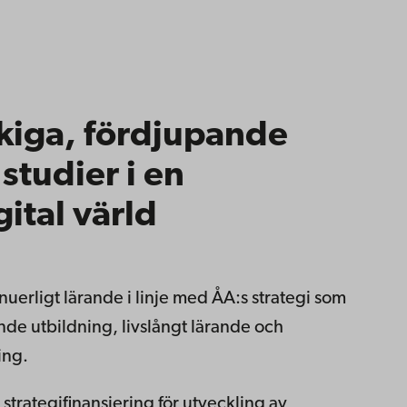
åkiga, fördjupande
studier i en
ital värld
tinuerligt lärande i linje med ÅA:s strategi som
de utbildning, livslångt lärande och
ing.
 strategifinansiering för utveckling av