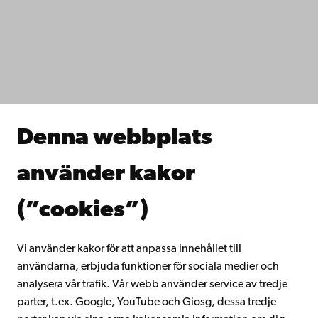
Dataskydd
IT-hjälp
Fakulteterna
Studera hos oss
Forska hos oss
Samarbeta med oss
Åbo Akademis bibliotek
Denna webbplats
Kontinuerligt lärande
Donera till Åbo Akademi
använder kakor
Gå med i Åbo Akademis alumnnätverk
Om Åbo Akademi
(”cookies”)
Intranätet
Vi använder kakor för att anpassa innehållet till
användarna, erbjuda funktioner för sociala medier och
Facebook
Instagram
YouTube
LinkedIn
Blog
Snapchat
analysera vår trafik. Vår webb använder service av tredje
parter, t.ex. Google, YouTube och Giosg, dessa tredje