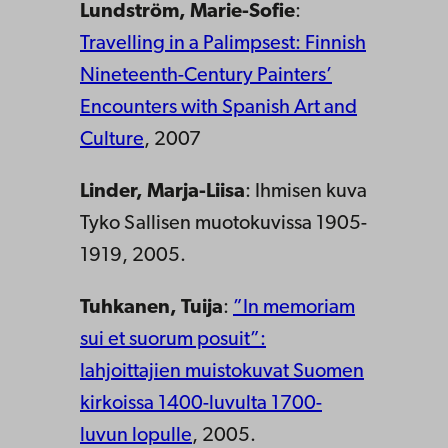
Lundström, Marie-Sofie
:
Travelling in a Palimpsest: Finnish
Nineteenth-Century Painters’
Encounters with Spanish Art and
Culture
, 2007
Linder, Marja-Liisa
: Ihmisen kuva
Tyko Sallisen muotokuvissa 1905-
1919, 2005.
Tuhkanen, Tuija
:
”In memoriam
sui et suorum posuit”:
lahjoittajien muistokuvat Suomen
kirkoissa 1400-luvulta 1700-
luvun lopulle
, 2005.