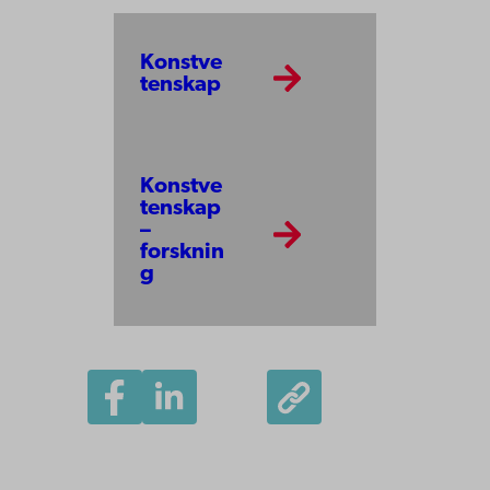
Konstve
tenskap
Konstve
tenskap
–
forsknin
g