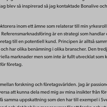
Jag blev så inspirerad så jag kontaktade Bonalive och 
ktorera inom ett ämne som relaterar till min yrkesro
. Referensmarknadsföring är en strategi som handlar o
etag till en potentiell kund. Principen är alltså sam
och har olika benämning i olika branscher. Den tred
triella marknader men som inte är fullt utvecklat som k
 för företag.
 mellan forskning och företagsvärlden. Jag är passio
ersa att kunna dela med mig av mina insikter från före
samma uppskattning som den har till exempel i Sverig