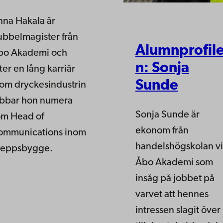
nna Hakala är
ubbelmagister från
Alumnprofil
bo Akademi och
n: Sonja
ter en lång karriär
Sunde
nom dryckesindustrin
obbar hon numera
Sonja Sunde är
om Head of
ekonom från
ommunications inom
handelshögskolan v
keppsbygge.
Åbo Akademi som
insåg på jobbet på
varvet att hennes
intressen slagit över