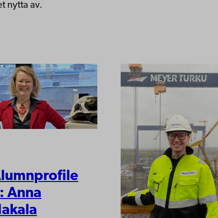
t nytta av.
lumnprofile
: Anna
akala