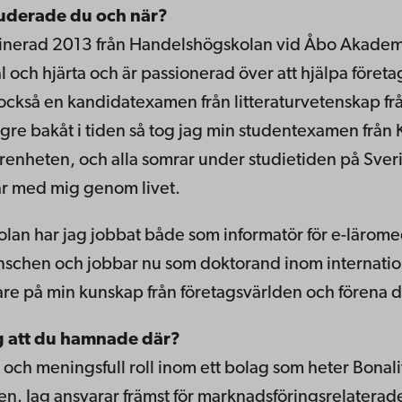
studerade du och när?
minerad 2013 från Handelshögskolan vid Åbo Akadem
l och hjärta och är passionerad över att hjälpa föret
också en kandidatexamen från litteraturvetenskap fr
ngre bakåt i tiden så tog jag min studentexamen från 
arenheten, och alla somrar under studietiden på Sve
bär med mig genom livet.
lan har jag jobbat både som informatör för e-lärom
chen och jobbar nu som doktorand inom internation
vidare på min kunskap från företagsvärlden och förena 
g att du hamnade där?
 och meningsfull roll inom ett bolag som heter Bonal
t ben. Jag ansvarar främst för marknadsföringsrelate