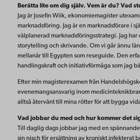
Berätta lite om dig själv. Vem är du? Vad 
Jag är Josefin Wiik, ekonomiemagister utexa
marknadsföring. Jag är en marknadsförare i sjä
välplanerad marknadsföringsstrategi. Jag har 
storytelling och skrivande. Om vi går ännu lä
mellanår till Egypten som reseguide. Den erf
handlingskraft och initiativförmåga som jag 
Efter min magisterexamen från Handelshögsko
evenemangsansvarig inom medicinteknikbrans
alltså återvänt till mina rötter för att bygga 
Vad jobbar du med och hur kommer det si
Till daglig dags jobbar jag med en spännande
sin nisch för ersättning av kroniskt infektera