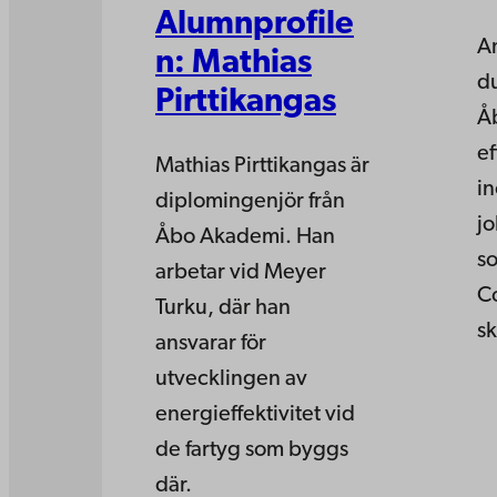
Alumnprofile
A
n: Mathias
d
Pirttikangas
Å
ef
Mathias Pirttikangas är
i
diplomingenjör från
j
Åbo Akademi. Han
s
arbetar vid Meyer
C
Turku, där han
s
ansvarar för
utvecklingen av
energieffektivitet vid
de fartyg som byggs
där.