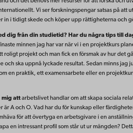
land och det behövs mer resurser för att forska och 
ternationellt. Vi ser forskningspengar satsas på att 
 in i tidigt skede och köper upp rättigheterna och g
ed dig från din studietid? Har du några tips till 
de finaste minnen jag har var när vi i en projektkurs p
 roligt projekt och man fick en försmak av hur det går
e och ska uppnå lyckade resultat. Sedan minns jag ju
om en praktik, ett examensarbete eller en projektku
 mig att
arbetslivet handlar om att skapa sociala rel
 är A och O. Vad har du för kunskap eller färdighete
mhäva för att övertyga en arbetsgivare i en anställn
kapa en intressant profil som står ut ur mängden? Dett