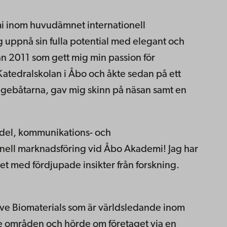
i inom huvudämnet internationell
ag uppnå sin fulla potential med elegant och
ån 2011 som gett mig min passion för
Katedralskolan i Åbo och åkte sedan på ett
rigebåtarna, gav mig skinn på näsan samt en
edel, kommunikations- och
ell marknadsföring vid Åbo Akademi! Jag har
det med fördjupade insikter från forskning.
ive Biomaterials som är världsledande inom
rade områden och hörde om företaget via en