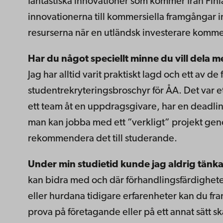
fantastiska innovationer som kommer från Fin
innovationerna till kommersiella framgångar in
resurserna när en utländsk investerare kommer
Har du något speciellt minne du vill dela m
Jag har alltid varit praktiskt lagd och ett av 
studentrekryteringsbroschyr för ÅA. Det var ett
ett team åt en uppdragsgivare, har en deadlin
man kan jobba med ett ”verkligt” projekt gen
rekommendera det till studerande.
Under min studietid kunde jag aldrig tänka
kan bidra med och där förhandlingsfärdigheter
eller hurdana tidigare erfarenheter kan du fra
prova på företagande eller på ett annat sätt s