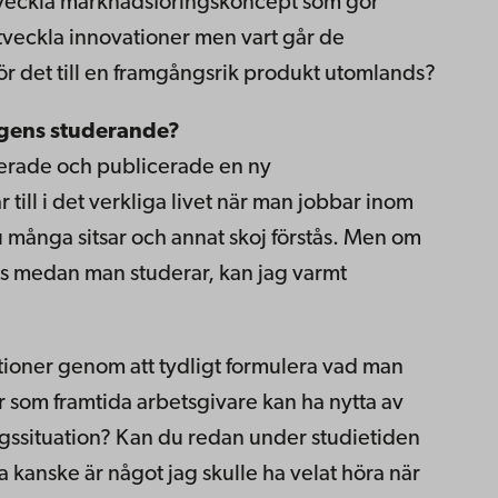
utveckla marknadsföringskoncept som gör
utveckla innovationer men vart går de
ör det till en framgångsrik produkt utomlands?
dagens studerande?
lanerade och publicerade en ny
 till i det verkliga livet när man jobbar inom
 många sitsar och annat skoj förstås. Men om
rs medan man studerar, kan jag varmt
ationer genom att tydligt formulera vad man
r som framtida arbetsgivare kan ha nytta av
ingssituation? Kan du redan under studietiden
a kanske är något jag skulle ha velat höra när